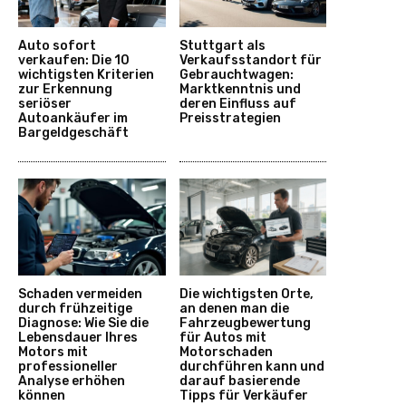
Auto sofort
Stuttgart als
verkaufen: Die 10
Verkaufsstandort für
wichtigsten Kriterien
Gebrauchtwagen:
zur Erkennung
Marktkenntnis und
seriöser
deren Einfluss auf
Autoankäufer im
Preisstrategien
Bargeldgeschäft
Schaden vermeiden
Die wichtigsten Orte,
durch frühzeitige
an denen man die
Diagnose: Wie Sie die
Fahrzeugbewertung
Lebensdauer Ihres
für Autos mit
Motors mit
Motorschaden
professioneller
durchführen kann und
Analyse erhöhen
darauf basierende
können
Tipps für Verkäufer