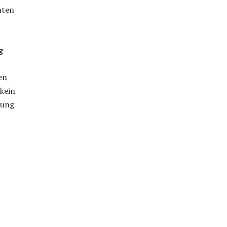
hten
g
en
 kein
rung