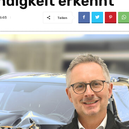
digkeit erkennt
648
Teilen