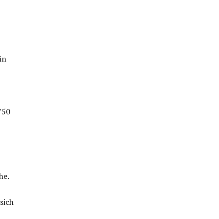
in
750
he.
sich