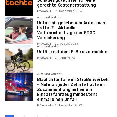
Schadengutachten für eine
gerechte Kostenerstattung
PrNews24
-
11. Dezember 2023
Auto und Verkehr
Unfall mit geliehenem Auto – wer
haftet? – Aktuelle
Verbraucherfrage der ERGO
Versicherung
PrNews24
-
22. August 2023
Auto und Verkehr
Unfälle mit dem E-Bike vermeiden
PrNews24
-
20. April 2023
Auto und Verkehr
Blaulichtunfälle im Straßenverkehr
– Mehr als jeder Zehnte hatte im
Zusammenhang mit einem
Einsatzfahrzeug mindestens
einmal einen Unfall
PrNews24
-
17. November 2022