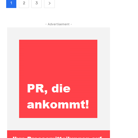
1
2
3
- Advertisement -