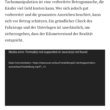
Tachomanipulation ist eine verbreitete Betrugsmasche, die
Käufer viel Geld kosten kann. Wer sich jedoch gut
vorbereitet und die genannten Anzeichen beachtet, kann
sich vor Betrug schützen. Ein gründlicher Check des
Fahrzeugs und der Unterlagen ist unerlässlich, um
sicherzugehen, dass der Kilometerstand der Realität
entspricht.
V
Media error: Format(s) not supported or source(s) not found
i
Datei herunterladen: https://www.auto-ankauf-heidelberg24.de/images/video-
d
autoankauf-heidelberg.mp4?_=1
e
o
-
P
l
a
y