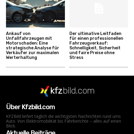
Ankauf von
Der ultimative Leitfaden
Unfallfahrzeugen mit
für einen professionellen
Motorschaden: Eine
Fahrzeugverkauf:
strategische Analyse für
Schnelligkeit, Sicherheit
Verkäufer zur maximalen
und faire Preise ohne
Werterhaltung
Stress
kfz
bild.com
Über Kfzbild.com
KFZBild liefert täglich die wichtigsten Nachrichten rund ums
Auto. Von Elektromobilität bis Fahrberichte – alles auf einen
Blick.
Aktuelle Beiträge