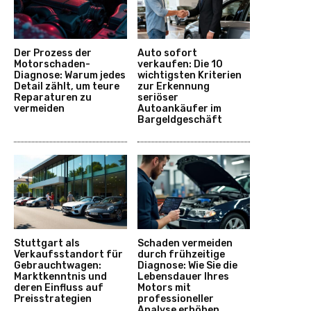
Der Prozess der
Auto sofort
Motorschaden-
verkaufen: Die 10
Diagnose: Warum jedes
wichtigsten Kriterien
Detail zählt, um teure
zur Erkennung
Reparaturen zu
seriöser
vermeiden
Autoankäufer im
Bargeldgeschäft
Stuttgart als
Schaden vermeiden
Verkaufsstandort für
durch frühzeitige
Gebrauchtwagen:
Diagnose: Wie Sie die
Marktkenntnis und
Lebensdauer Ihres
deren Einfluss auf
Motors mit
Preisstrategien
professioneller
Analyse erhöhen