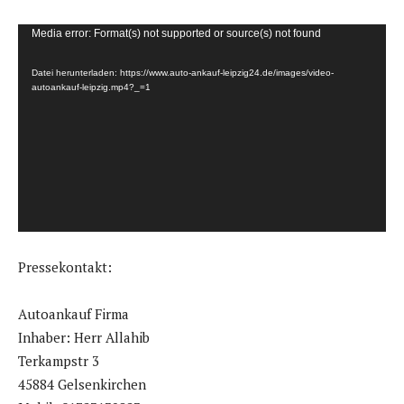
V
Media error: Format(s) not supported or source(s) not found
i
Datei herunterladen: https://www.auto-ankauf-leipzig24.de/images/video-
d
autoankauf-leipzig.mp4?_=1
e
o
-
P
l
a
y
Pressekontakt:
e
r
Autoankauf Firma
Inhaber: Herr Allahib
Terkampstr 3
45884 Gelsenkirchen