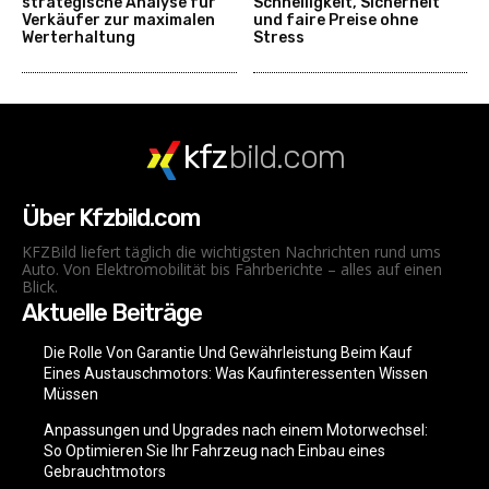
strategische Analyse für
Schnelligkeit, Sicherheit
Verkäufer zur maximalen
und faire Preise ohne
Werterhaltung
Stress
kfz
bild.com
Über Kfzbild.com
KFZBild liefert täglich die wichtigsten Nachrichten rund ums
Auto. Von Elektromobilität bis Fahrberichte – alles auf einen
Blick.
Aktuelle Beiträge
Die Rolle Von Garantie Und Gewährleistung Beim Kauf
Eines Austauschmotors: Was Kaufinteressenten Wissen
Müssen
Anpassungen und Upgrades nach einem Motorwechsel:
So Optimieren Sie Ihr Fahrzeug nach Einbau eines
Gebrauchtmotors