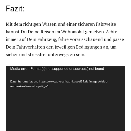
Fazit:
Mit dem richtigen Wissen und einer sicheren Fahrweise
kannst Du Deine Reisen im Wohnmobil genießen. Achte
immer auf Dein Fahrzeug, fahre vorausschauend und passe
Dein Fahrverhalten den jeweiligen Bedingungen an, um
sicher und stressfrei unterwegs zu sein.
V
Media error: Format(s) not supported or source(s) not found
i
Datei herunterladen: https://www.auto-ankauf-kassel24.de/images/video-
d
autoankauf-kassel.mp4?_=1
e
o
-
P
l
a