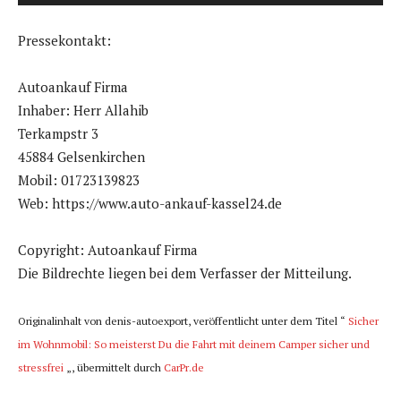
y
Pressekontakt:
e
r
Autoankauf Firma
Inhaber: Herr Allahib
Terkampstr 3
45884 Gelsenkirchen
Mobil: 01723139823
Web: https://www.auto-ankauf-kassel24.de
Copyright: Autoankauf Firma
Die Bildrechte liegen bei dem Verfasser der Mitteilung.
Originalinhalt von denis-autoexport, veröffentlicht unter dem Titel “
Sicher
im Wohnmobil: So meisterst Du die Fahrt mit deinem Camper sicher und
stressfrei
„, übermittelt durch
CarPr.de