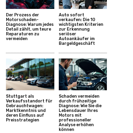
Der Prozess der
Auto sofort
Motorschaden-
verkaufen: Die 10
Diagnose: Warum jedes
wichtigsten Kriterien
Detail zählt, um teure
zur Erkennung
Reparaturen zu
seriöser
vermeiden
Autoankäufer im
Bargeldgeschäft
Stuttgart als
Schaden vermeiden
Verkaufsstandort für
durch frühzeitige
Gebrauchtwagen:
Diagnose: Wie Sie die
Marktkenntnis und
Lebensdauer Ihres
deren Einfluss auf
Motors mit
Preisstrategien
professioneller
Analyse erhöhen
können