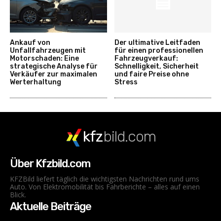
Ankauf von
Der ultimative Leitfaden
Unfallfahrzeugen mit
für einen professionellen
Motorschaden: Eine
Fahrzeugverkauf:
strategische Analyse für
Schnelligkeit, Sicherheit
Verkäufer zur maximalen
und faire Preise ohne
Werterhaltung
Stress
kfz
bild.com
Über Kfzbild.com
KFZBild liefert täglich die wichtigsten Nachrichten rund ums
Auto. Von Elektromobilität bis Fahrberichte – alles auf einen
Blick.
Aktuelle Beiträge