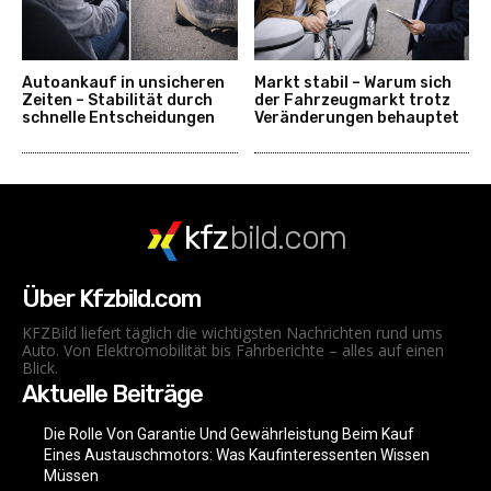
Autoankauf in unsicheren
Markt stabil – Warum sich
Zeiten – Stabilität durch
der Fahrzeugmarkt trotz
schnelle Entscheidungen
Veränderungen behauptet
kfz
bild.com
Über Kfzbild.com
KFZBild liefert täglich die wichtigsten Nachrichten rund ums
Auto. Von Elektromobilität bis Fahrberichte – alles auf einen
Blick.
Aktuelle Beiträge
Die Rolle Von Garantie Und Gewährleistung Beim Kauf
Eines Austauschmotors: Was Kaufinteressenten Wissen
Müssen