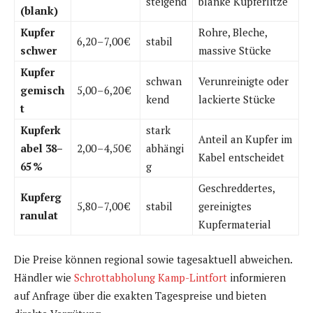
steigend
blanke Kupferlitze
(blank)
Kupfer
Rohre, Bleche,
6,20 – 7,00 €
stabil
schwer
massive Stücke
Kupfer
schwan
Verunreinigte oder
gemisch
5,00 – 6,20 €
kend
lackierte Stücke
t
Kupferk
stark
Anteil an Kupfer im
abel 38–
2,00 – 4,50 €
abhängi
Kabel entscheidet
65 %
g
Geschreddertes,
Kupferg
5,80 – 7,00 €
stabil
gereinigtes
ranulat
Kupfermaterial
Die Preise können regional sowie tagesaktuell abweichen.
Händler wie
Schrottabholung Kamp-Lintfort
informieren
auf Anfrage über die exakten Tagespreise und bieten