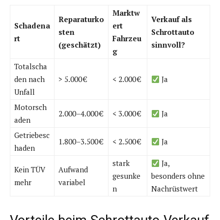
Marktw
Reparaturko
Verkauf als
Schadena
ert
sten
Schrottauto
rt
Fahrzeu
(geschätzt)
sinnvoll?
g
Totalscha
den nach
> 5.000 €
< 2.000 €
Ja
Unfall
Motorsch
2.000–4.000 €
< 3.000 €
Ja
aden
Getriebesc
1.800–3.500 €
< 2.500 €
Ja
haden
stark
Ja,
Kein TÜV
Aufwand
gesunke
besonders ohne
mehr
variabel
n
Nachrüstwert