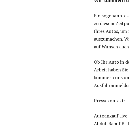
Wir kümmern u
Ein sogenanntes
zu diesem Zeitp
Ihres Autos, um
auszumachen. Wir
auf Wunsch auch
Ob Ihr Auto in d
Arbeit haben Sie
kümmern uns um 
Ausfuhranmeldun
Pressekontakt:
Autoankauf-live
Abdul-Raouf El-