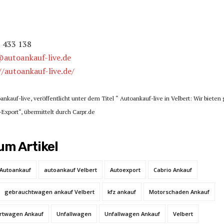
2 433 138
autoankauf-live.de
//autoankauf-live.de/
ankauf-live, veröffentlicht unter dem Titel “ Autoankauf-live in Velbert: Wir bieten 
Export“, übermittelt durch Carpr.de
m Artikel
Autoankauf
autoankauf Velbert
Autoexport
Cabrio Ankauf
gebrauchtwagen ankauf Velbert
kfz ankauf
Motorschaden Ankauf
rtwagen Ankauf
Unfallwagen
Unfallwagen Ankauf
Velbert