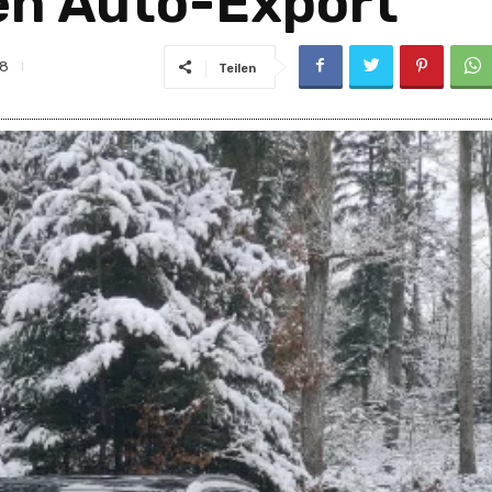
en Auto-Export
8
Teilen