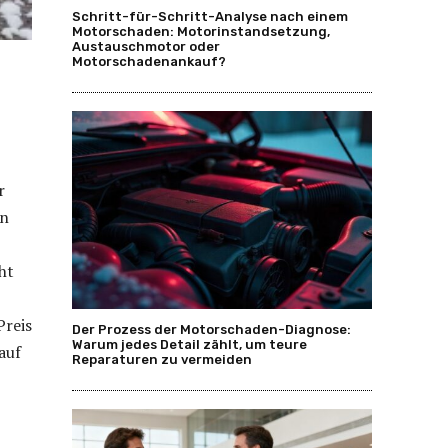
Schritt-für-Schritt-Analyse nach einem
Motorschaden: Motorinstandsetzung,
Austauschmotor oder
Motorschadenankauf?
r
on
ht
Preis
Der Prozess der Motorschaden-Diagnose:
Warum jedes Detail zählt, um teure
auf
Reparaturen zu vermeiden