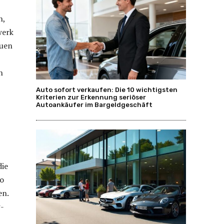
n,
werk
euen
n
Auto sofort verkaufen: Die 10 wichtigsten
Kriterien zur Erkennung seriöser
Autoankäufer im Bargeldgeschäft
die
so
en.
w-