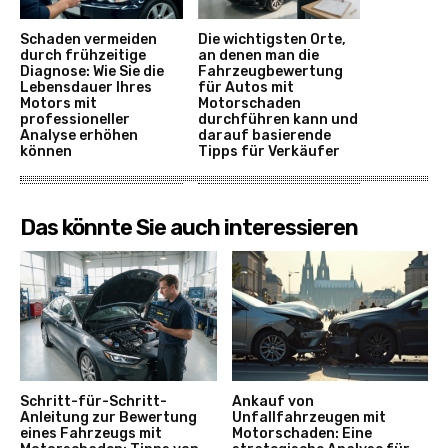
Schaden vermeiden
Die wichtigsten Orte,
durch frühzeitige
an denen man die
Diagnose: Wie Sie die
Fahrzeugbewertung
Lebensdauer Ihres
für Autos mit
Motors mit
Motorschaden
professioneller
durchführen kann und
Analyse erhöhen
darauf basierende
können
Tipps für Verkäufer
Das könnte Sie auch interessieren
Schritt-für-Schritt-
Ankauf von
Anleitung zur Bewertung
Unfallfahrzeugen mit
eines Fahrzeugs mit
Motorschaden: Eine