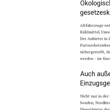
Ökologisc
gesetzes
Altfahrzeuge ent
Kühlmittel. Umwe
Der Anbieter in 
Partnerbetrieben,
sichergestellt, 
werden – im Sinn
Auch auße
Einzugsge
Nicht nur in der
Senden, Nordkirc
Dienstleister de