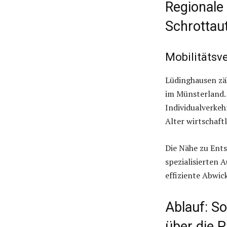
Regionale
Schrottaut
Mobilitätsv
Lüdinghausen zä
im Münsterland. 
Individualverkeh
Alter wirtschaft
Die Nähe zu Ent
spezialisierten 
effiziente Abwic
Ablauf: So
über die P