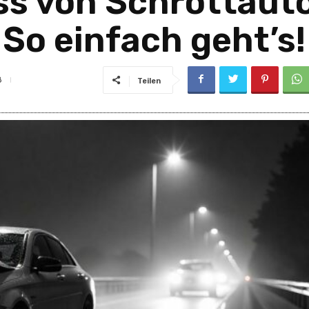
s von Schrottauto
So einfach geht’s!
8
Teilen