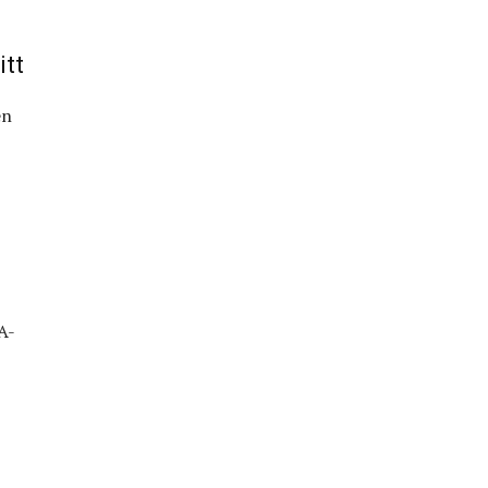
itt
en
A-