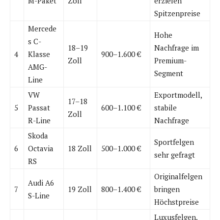
M-Paket
Zoll
erzielen
Spitzenpreise
Mercede
Hohe
s C-
18–19
Nachfrage im
4
Klasse
900–1.600 €
Zoll
Premium-
AMG-
Segment
Line
VW
Exportmodell,
17–18
5
Passat
600–1.100 €
stabile
Zoll
R-Line
Nachfrage
Skoda
Sportfelgen
6
Octavia
18 Zoll
500–1.000 €
sehr gefragt
RS
Originalfelgen
Audi A6
7
19 Zoll
800–1.400 €
bringen
S-Line
Höchstpreise
Luxusfelgen,