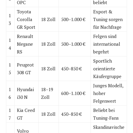
OPC
beliebt
Toyota
Export &
1
Corolla
18 Zoll
500–1.000 €
Tuning sorgen
3
GR Sport
für Nachfrage
Renault
Felgen sind
1
Megane
18 Zoll
500–1.000 €
international
4
RS
begehrt
Sportlich
1
Peugeot
18 Zoll
450–850 €
orientierte
5
308 GT
Käufergruppe
Junges Modell,
1
Hyundai
18–19
600–1.100 €
hoher
6
i30 N
Zoll
Felgenwert
1
Kia Ceed
Beliebt bei
18 Zoll
450–850 €
7
GT
Tuning-Fans
Skandinavische
Volvo