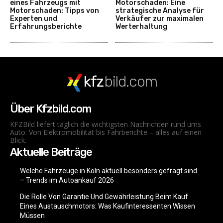
eines Fahrzeugs mit
Motorschaden: Eine
Motorschaden: Tipps von
strategische Analyse für
Experten und
Verkäufer zur maximalen
Erfahrungsberichte
Werterhaltung
kfz
bild.com
Über Kfzbild.com
KFZBild liefert täglich die wichtigsten Nachrichten rund ums
Auto. Von Elektromobilität bis Fahrberichte – alles auf einen
Blick.
Aktuelle Beiträge
Welche Fahrzeuge in Köln aktuell besonders gefragt sind
– Trends im Autoankauf 2026
Die Rolle Von Garantie Und Gewährleistung Beim Kauf
Eines Austauschmotors: Was Kaufinteressenten Wissen
Müssen