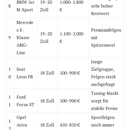
BMW 5er
19–20
1.000–1.800
8
sehr hoher
M-Sport
Zoll
€
Restwert
Mercede
s E-
Premiumfelgen
19–20
1.100–2.000
9
Klasse
mit
Zoll
€
AMG-
Spitzenwert
Line
Junge
1
Seat
Zielgruppe,
18 Zoll
500–900 €
0
Leon FR
Felgen stark
nachgefragt
Tuning-Markt
1
Ford
18 Zoll
500–900 €
sorgt für
1
Focus ST
stabile Preise
Opel
Sportfelgen
1
Astra
18 Zoll
450–850 €
noch immer
2