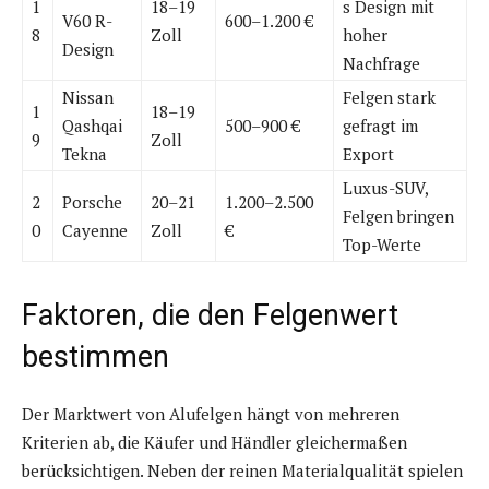
1
18–19
s Design mit
V60 R-
600–1.200 €
8
Zoll
hoher
Design
Nachfrage
Nissan
Felgen stark
1
18–19
Qashqai
500–900 €
gefragt im
9
Zoll
Tekna
Export
Luxus-SUV,
2
Porsche
20–21
1.200–2.500
Felgen bringen
0
Cayenne
Zoll
€
Top-Werte
Faktoren, die den Felgenwert
bestimmen
Der Marktwert von Alufelgen hängt von mehreren
Kriterien ab, die Käufer und Händler gleichermaßen
berücksichtigen. Neben der reinen Materialqualität spielen