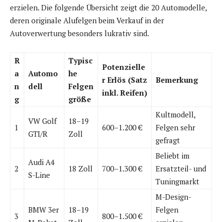
erzielen. Die folgende Übersicht zeigt die 20 Automodelle,
deren originale Alufelgen beim Verkauf in der
Autoverwertung besonders lukrativ sind.
R
Typisc
Potenzielle
a
Automo
he
r Erlös (Satz
Bemerkung
n
dell
Felgen
inkl. Reifen)
g
größe
Kultmodell,
VW Golf
18–19
1
600–1.200 €
Felgen sehr
GTI/R
Zoll
gefragt
Beliebt im
Audi A4
2
18 Zoll
700–1.300 €
Ersatzteil- und
S-Line
Tuningmarkt
M-Design-
BMW 3er
18–19
Felgen
3
800–1.500 €