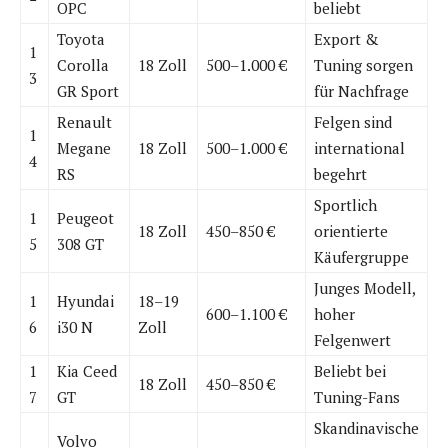
OPC
beliebt
Toyota
Export &
1
Corolla
18 Zoll
500–1.000 €
Tuning sorgen
3
GR Sport
für Nachfrage
Renault
Felgen sind
1
Megane
18 Zoll
500–1.000 €
international
4
RS
begehrt
Sportlich
1
Peugeot
18 Zoll
450–850 €
orientierte
5
308 GT
Käufergruppe
Junges Modell,
1
Hyundai
18–19
600–1.100 €
hoher
6
i30 N
Zoll
Felgenwert
1
Kia Ceed
Beliebt bei
18 Zoll
450–850 €
7
GT
Tuning-Fans
Skandinavische
Volvo