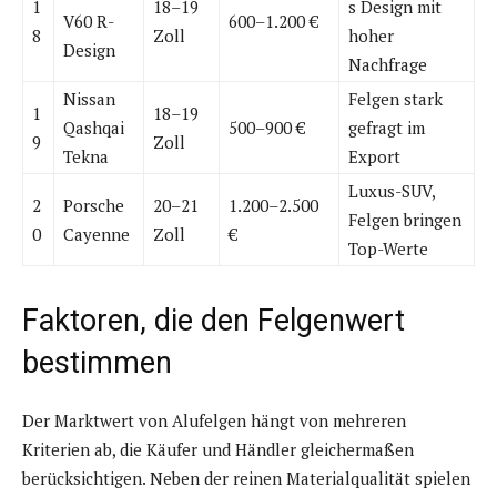
1
18–19
s Design mit
V60 R-
600–1.200 €
8
Zoll
hoher
Design
Nachfrage
Nissan
Felgen stark
1
18–19
Qashqai
500–900 €
gefragt im
9
Zoll
Tekna
Export
Luxus-SUV,
2
Porsche
20–21
1.200–2.500
Felgen bringen
0
Cayenne
Zoll
€
Top-Werte
Faktoren, die den Felgenwert
bestimmen
Der Marktwert von Alufelgen hängt von mehreren
Kriterien ab, die Käufer und Händler gleichermaßen
berücksichtigen. Neben der reinen Materialqualität spielen