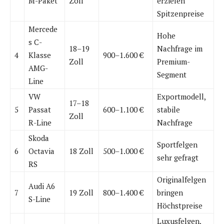
M-Paket
Zoll
erzielen
Spitzenpreise
Mercede
Hohe
s C-
18–19
Nachfrage im
4
Klasse
900–1.600 €
Zoll
Premium-
AMG-
Segment
Line
VW
Exportmodell,
17–18
5
Passat
600–1.100 €
stabile
Zoll
R-Line
Nachfrage
Skoda
Sportfelgen
6
Octavia
18 Zoll
500–1.000 €
sehr gefragt
RS
Originalfelgen
Audi A6
7
19 Zoll
800–1.400 €
bringen
S-Line
Höchstpreise
Luxusfelgen,