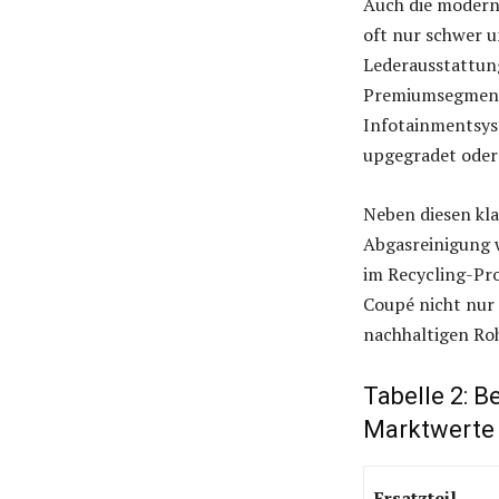
Auch die moderne
oft nur schwer un
Lederausstattun
Premiumsegment 
Infotainmentsyst
upgegradet oder
Neben diesen kl
Abgasreinigung w
im Recycling-Pr
Coupé nicht nur 
nachhaltigen Ro
Tabelle 2: 
Marktwerte
Ersatzteil