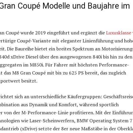
ran Coupé Modelle und Baujahre im
n Coupé wurde 2019 eingeführt und ergänzt die
Luxusklasse
ertürige Coupé-Variante mit eleganter Linienführung und hoh
eit. Die Baureihe bietet ein breites Spektrum an Motorisierung
840d xDrive Diesel über den ausgewogenen 840i bis hin zu den
Aggregaten im M850i. Für Fahrer mit höchsten Performance-
 das M8 Gran Coupé mit bis zu 625 PS bereit, das zugleich
portwert besitzt.
richtet sich an unterschiedliche Käufergruppen: Geschäftsrei
mbination aus Dynamik und Komfort, während sportlich
er von der M-Performance-Linie profitieren. Mit der Einführu
nologien wie Laser-Scheinwerfern, BMW Operating System 7
dantrieb (xDrive) setzte der 8er neue Maßstäbe in der Oberkl