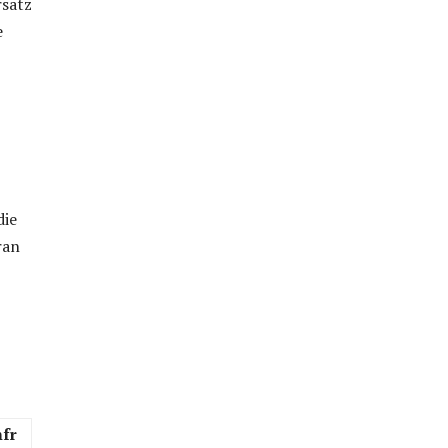
rsatz
e
die
ran
fr