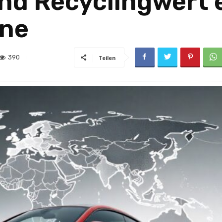
d Recyclingwert 
one
390
Teilen