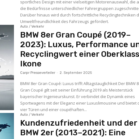
sportliches Design mit einer vielseitigen Motorenauswahl, die 
die Bedürfnisse unterschiedlicher Fahrergruppen zugeschnitten
Darüber hinaus wird durch fortschrittliche Recyclingtechniken d
Umweltfreundlichkeit des Fahrzeugs gefördert.
Auto / Verkehr
BMW 8er Gran Coupé (2019–
2023): Luxus, Performance u
Recyclingwert einer Oberklas
Ikone
Carpr Presseverteiler
-
2. September 2025
BMW 8er Gran Coupé: Luxus trifft Alltagstauglichkeit Der BMW 
Gran Coupé gilt seit seiner Einführung 2019 als Meisterstück
bayerischer Ingenieurskunst. Er verbindet die Dynamik eines
Sportwagens mit der Eleganz einer Luxuslimousine und bietet
vier Türen und einer coupéhaften...
Auto / Verkehr
Kundenzufriedenheit und der
BMW 2er (2013–2021): Eine