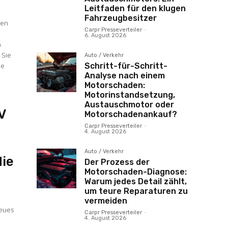
Leitfaden für den klugen
Fahrzeugbesitzer
ren
Carpr Presseverteiler
-
6. August 2026
n
 Sie
Auto / Verkehr
he
Schritt-für-Schritt-
Analyse nach einem
Motorschaden:
Motorinstandsetzung,
Austauschmotor oder
V
Motorschadenankauf?
Carpr Presseverteiler
-
4. August 2026
Auto / Verkehr
die
Der Prozess der
Motorschaden-Diagnose:
Warum jedes Detail zählt,
um teure Reparaturen zu
vermeiden
neues
Carpr Presseverteiler
-
4. August 2026