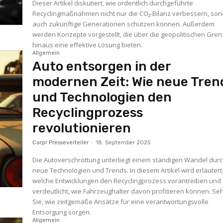
Dieser Artikel diskutiert, wie ordentlich durchgeführte
Recyclingmaßnahmen nicht nur die CO₂-Bilanz verbessern, so
auch zukünftige Generationen schützen können. Außerdem
werden Konzepte vorgestellt, die über die geopolitischen Gre
hinaus eine effektive Lösung bieten.
Allgemein
Auto entsorgen in der
modernen Zeit: Wie neue Tren
und Technologien den
Recyclingprozess
revolutionieren
Carpr Presseverteiler
-
18. September 2025
Die Autoverschrottung unterliegt einem ständigen Wandel dur
neue Technologien und Trends. In diesem Artikel wird erläutert
welche Entwicklungen den Recyclingprozess vorantreiben und
verdeutlicht, wie Fahrzeughalter davon profitieren können. Se
Sie, wie zeitgemäße Ansätze für eine verantwortungsvolle
Entsorgung sorgen.
Allgemein