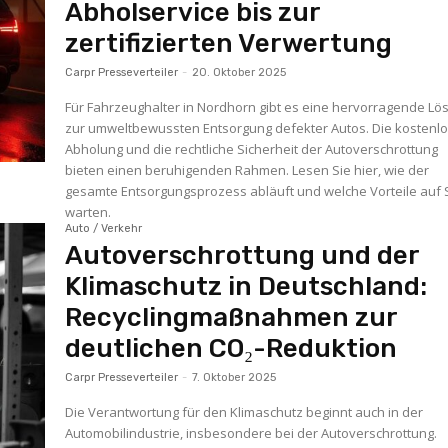
Abholservice bis zur
zertifizierten Verwertung
Carpr Presseverteiler
-
20. Oktober 2025
Für Fahrzeughalter in Nordhorn gibt es eine hervorragende Lö
zur umweltbewussten Entsorgung defekter Autos. Die kostenl
Abholung und die rechtliche Sicherheit der Autoverschrottung
bieten einen beruhigenden Rahmen. Lesen Sie hier, wie der
gesamte Entsorgungsprozess abläuft und welche Vorteile auf 
warten.
Auto / Verkehr
Autoverschrottung und der
Klimaschutz in Deutschland:
Recyclingmaßnahmen zur
deutlichen CO₂-Reduktion
Carpr Presseverteiler
-
7. Oktober 2025
Die Verantwortung für den Klimaschutz beginnt auch in der
Automobilindustrie, insbesondere bei der Autoverschrottung.