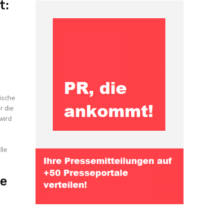
t:
nische
r die
wird
n
lle
ge