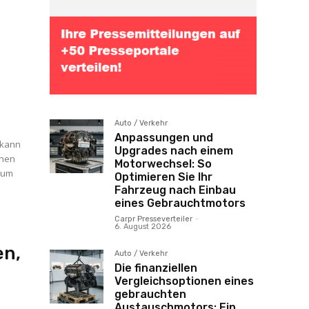
Auto / Verkehr
Anpassungen und
 kann
Upgrades nach einem
hnen
Motorwechsel: So
, um
Optimieren Sie Ihr
Fahrzeug nach Einbau
eines Gebrauchtmotors
Carpr Presseverteiler
-
6. August 2026
en,
Auto / Verkehr
Die finanziellen
Vergleichsoptionen eines
gebrauchten
Austauschmotors: Ein