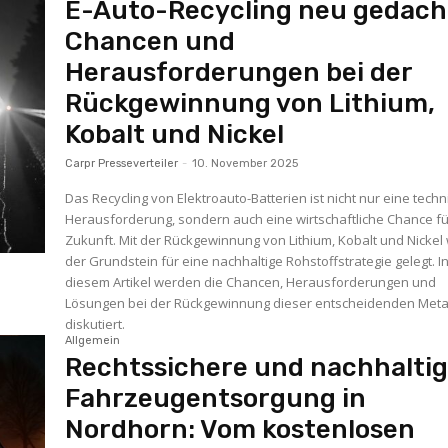
E-Auto-Recycling neu gedach
Chancen und
Herausforderungen bei der
Rückgewinnung von Lithium,
Kobalt und Nickel
Carpr Presseverteiler
-
10. November 2025
Das Recycling von Elektroauto-Batterien ist nicht nur eine tech
Herausforderung, sondern auch eine wirtschaftliche Chance fü
Zukunft. Mit der Rückgewinnung von Lithium, Kobalt und Nickel 
der Grundstein für eine nachhaltige Rohstoffstrategie gelegt. I
diesem Artikel werden die Chancen, Herausforderungen und
Lösungen bei der Rückgewinnung dieser entscheidenden Meta
diskutiert.
Allgemein
Rechtssichere und nachhalti
Fahrzeugentsorgung in
Nordhorn: Vom kostenlosen