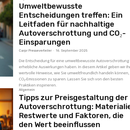
Umweltbewusste
Entscheidungen treffen: Ein
Leitfaden für nachhaltige
Autoverschrottung und CO₂-
Einsparungen
Carpr Presseverteiler
-
16. September 2025
Die Entscheidung für eine umweltbewusste Autoverschrottung
erhebliche Auswirkungen haben. In diesem Artikel geben wir I
wertvolle Hinweise, wie Sie umweltfreundlich handeln können
CO₂-Emissionen zu sparen. Lassen Sie sich von den besten
Praktiken inspirieren.
Allgemein
Tipps zur Preisgestaltung der
Autoverschrottung: Materiali
Restwerte und Faktoren, die
den Wert beeinflussen