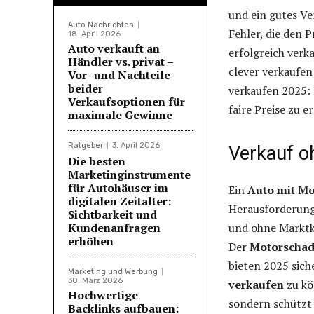
und ein gutes V
Auto Nachrichten
Fehler, die den P
18. April 2026
Auto verkauft an
erfolgreich verk
Händler vs. privat –
clever verkaufen
Vor- und Nachteile
beider
verkaufen 2025: 
Verkaufsoptionen für
faire Preise zu e
maximale Gewinne
Ratgeber
3. April 2026
Verkauf o
Die besten
Marketinginstrumente
für Autohäuser im
Ein
Auto mit M
digitalen Zeitalter:
Herausforderung.
Sichtbarkeit und
Kundenanfragen
und ohne Marktke
erhöhen
Der
Motorschad
bieten 2025 sich
Marketing und Werbung
30. März 2026
verkaufen
zu kö
Hochwertige
sondern schützt 
Backlinks aufbauen: