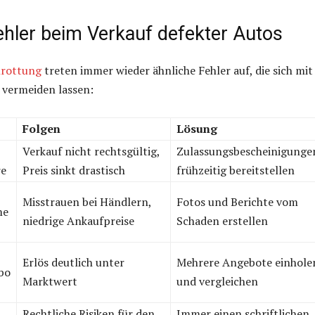
ehler beim Verkauf defekter Autos
hrottung
treten immer wieder ähnliche Fehler auf, die sich mi
 vermeiden lassen:
Folgen
Lösung
Verkauf nicht rechtsgültig,
Zulassungsbescheinigunge
re
Preis sinkt drastisch
frühzeitig bereitstellen
Misstrauen bei Händlern,
Fotos und Berichte vom
me
niedrige Ankaufpreise
Schaden erstellen
Erlös deutlich unter
Mehrere Angebote einhole
bo
Marktwert
und vergleichen
Rechtliche Risiken für den
Immer einen schriftlichen