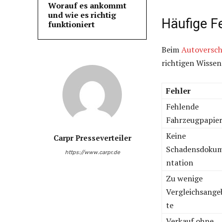
Worauf es ankommt
und wie es richtig
Häufige F
funktioniert
Beim
Autoversc
richtigen Wissen
Fehler
Fehlende
Fahrzeugpapie
Keine
Carpr Presseverteiler
Schadensdoku
https://www.carpr.de
ntation
Zu wenige
Vergleichsange
te
Verkauf ohne