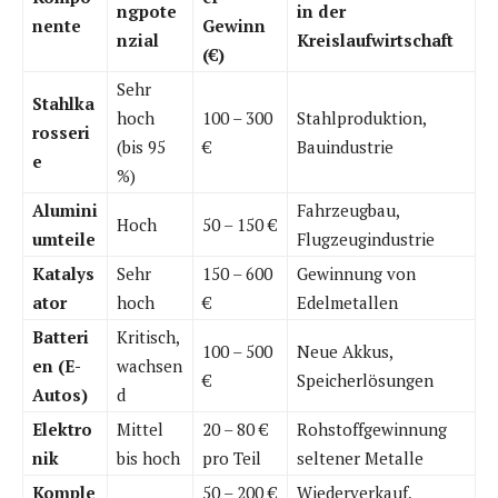
ngpote
in der
nente
Gewinn
nzial
Kreislaufwirtschaft
(€)
Sehr
Stahlka
hoch
100 – 300
Stahlproduktion,
rosseri
(bis 95
€
Bauindustrie
e
%)
Alumini
Fahrzeugbau,
Hoch
50 – 150 €
umteile
Flugzeugindustrie
Katalys
Sehr
150 – 600
Gewinnung von
ator
hoch
€
Edelmetallen
Batteri
Kritisch,
100 – 500
Neue Akkus,
en (E-
wachsen
€
Speicherlösungen
Autos)
d
Elektro
Mittel
20 – 80 €
Rohstoffgewinnung
nik
bis hoch
pro Teil
seltener Metalle
Komple
50 – 200 €
Wiederverkauf,