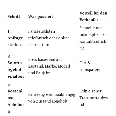
Vorteil für den
Schritt
Was passiert
Verkäufer
Schnelle und
1.
Fahrzeugdaten
unkomplizierte
Anfrage
telefonisch oder online
Kontaktaufnah
stellen
übermitteln
me
2.
Preis basierend auf
Soforta
Fair &
Zustand, Marke, Modell
ngebot
transparent
und Baujahr
erhalten
3.
Kostenl
Kein eigener
Fahrzeug wird unabhängig
ose
Transportaufwa
von Zustand abgeholt
Abholun
nd
g