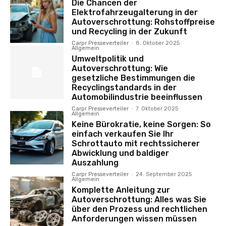
Die Chancen der
Elektrofahrzeugalterung in der
Autoverschrottung: Rohstoffpreise
und Recycling in der Zukunft
Carpr Presseverteiler
-
8. Oktober 2025
Allgemein
Umweltpolitik und
Autoverschrottung: Wie
gesetzliche Bestimmungen die
Recyclingstandards in der
Automobilindustrie beeinflussen
Carpr Presseverteiler
-
7. Oktober 2025
Allgemein
Keine Bürokratie, keine Sorgen: So
einfach verkaufen Sie Ihr
Schrottauto mit rechtssicherer
Abwicklung und baldiger
Auszahlung
Carpr Presseverteiler
-
24. September 2025
Allgemein
Komplette Anleitung zur
Autoverschrottung: Alles was Sie
über den Prozess und rechtlichen
Anforderungen wissen müssen