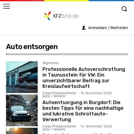
KFZ
bild.de
Anmelden / Beitreten
Auto entsorgen
Allgemein
Professionelle Autoverschrottung
in Taunusstein für VW: Ein
unverzichtbarer Beitrag zur
Kreislaufwirtschaft
Carpr Presseverteiler
-
15. November 2025
Auto / Verkehr
Autoentsorgung in Burgdorf: Die
besten Tipps für eine nachhaltige
und lukrative Schrottauto-
Verwertung
Carpr Presseverteiler
-
12. November 2025
Auto / Verkehr