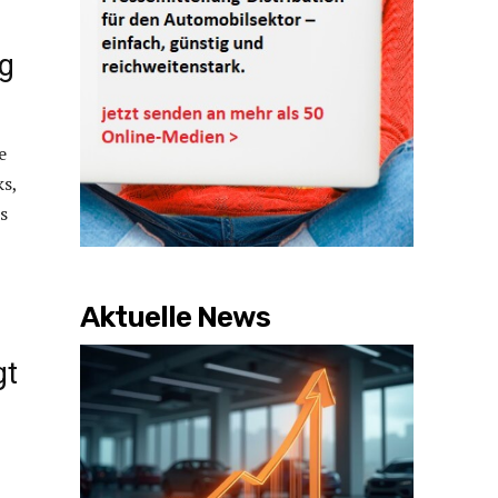
ig
e
ks,
ks
Aktuelle News
gt