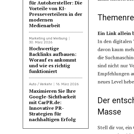
für Autohersteller: Die
Vorteile von KI-
Presseverteilern in der
Themenrel
modernen
Medienarbeit
Ein Link allein
Marketing und Werbung
In den digitalen
30. März 2026
Hochwertige
davon kaum mehr 
Backlinks aufbauen:
die Suchmaschin
Worauf es ankommt
und wie es richtig
sind nicht nur V
funktioniert
Empfehlungen aus
neues Level hebe
Auto / Verkehr
16. März 2026
Maximieren Sie Ihre
Google-Sichtbarkeit
Der entsc
mit CarPR.de:
Innovative PR-
Masse
Strategien für
nachhaltigen Erfolg
Stell dir vor, ei