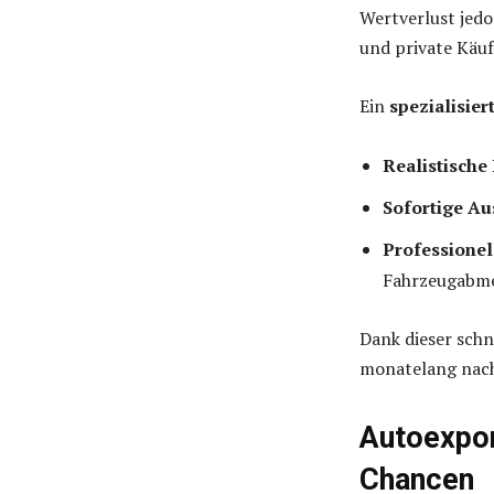
Wertverlust jedo
und private Käuf
Ein
spezialisie
Realistische
Sofortige A
Professione
Fahrzeugabm
Dank dieser schn
monatelang nach
Autoexpor
Chancen