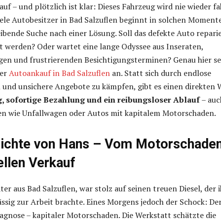
uf – und plötzlich ist klar: Dieses Fahrzeug wird nie wieder f
viele Autobesitzer in Bad Salzuflen beginnt in solchen Moment
ibende Suche nach einer Lösung. Soll das defekte Auto repari
t werden? Oder wartet eine lange Odyssee aus Inseraten,
gen und frustrierenden Besichtigungsterminen? Genau hier se
ler
Autoankauf in Bad Salzuflen
an. Statt sich durch endlose
 und unsichere Angebote zu kämpfen, gibt es einen direkten 
, sofortige Bezahlung und ein reibungsloser Ablauf
– auc
len wie Unfallwagen oder Autos mit kapitalem Motorschaden.
hichte von Hans – Vom Motorschade
llen Verkauf
er aus Bad Salzuflen, war stolz auf seinen treuen Diesel, der 
ässig zur Arbeit brachte. Eines Morgens jedoch der Schock: De
iagnose – kapitaler Motorschaden. Die Werkstatt schätzte die