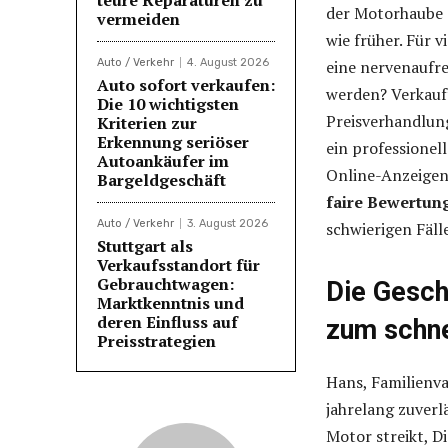
der Motorhaube a
vermeiden
wie früher. Für 
Auto / Verkehr
4. August 2026
eine nervenaufre
Auto sofort verkaufen:
werden? Verkauf
Die 10 wichtigsten
Preisverhandlun
Kriterien zur
Erkennung seriöser
ein professionel
Autoankäufer im
Online-Anzeigen
Bargeldgeschäft
faire Bewertung
Auto / Verkehr
3. August 2026
schwierigen Fäl
Stuttgart als
Verkaufsstandort für
Gebrauchtwagen:
Die Gesc
Marktkenntnis und
deren Einfluss auf
zum schne
Preisstrategien
Hans, Familienvat
jahrelang zuverl
Motor streikt, D