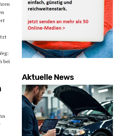
ahren
en
ert
tzt
Weg:
h bei
Aktuelle News
n
ihn
r