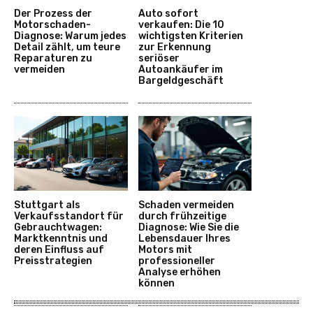
Der Prozess der
Auto sofort
Motorschaden-
verkaufen: Die 10
Diagnose: Warum jedes
wichtigsten Kriterien
Detail zählt, um teure
zur Erkennung
Reparaturen zu
seriöser
vermeiden
Autoankäufer im
Bargeldgeschäft
Stuttgart als
Schaden vermeiden
Verkaufsstandort für
durch frühzeitige
Gebrauchtwagen:
Diagnose: Wie Sie die
Marktkenntnis und
Lebensdauer Ihres
deren Einfluss auf
Motors mit
Preisstrategien
professioneller
Analyse erhöhen
können