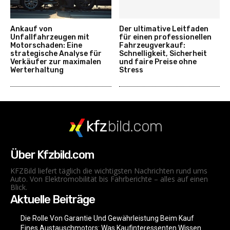
Ankauf von
Der ultimative Leitfaden
Unfallfahrzeugen mit
für einen professionellen
Motorschaden: Eine
Fahrzeugverkauf:
strategische Analyse für
Schnelligkeit, Sicherheit
Verkäufer zur maximalen
und faire Preise ohne
Werterhaltung
Stress
kfz
bild.com
Über Kfzbild.com
KFZBild liefert täglich die wichtigsten Nachrichten rund ums
Auto. Von Elektromobilität bis Fahrberichte – alles auf einen
Blick.
Aktuelle Beiträge
Die Rolle Von Garantie Und Gewährleistung Beim Kauf
Eines Austauschmotors: Was Kaufinteressenten Wissen