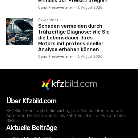
Einfluss auf Preisstrategien
Carpr Presseverteiler
-
3. August 2026
Auto / Verkehr
Schaden vermeiden durch
frühzeitige Diagnose: Wie Sie
die Lebensdauer Ihres
Motors mit professioneller
Analyse erhöhen können
Carpr Presseverteiler
-
3. August 2026
kfz
bild.com
Über Kfzbild.com
KFZBild liefert täglich die wichtigsten Nachrichten rund ums
Auto. Von Elektromobilität bis Fahrberichte – alles auf einen
Blick.
Aktuelle Beiträge