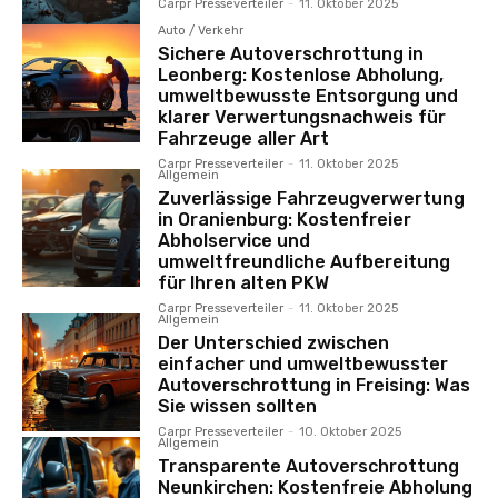
Carpr Presseverteiler
-
11. Oktober 2025
Auto / Verkehr
Sichere Autoverschrottung in
Leonberg: Kostenlose Abholung,
umweltbewusste Entsorgung und
klarer Verwertungsnachweis für
Fahrzeuge aller Art
Carpr Presseverteiler
-
11. Oktober 2025
Allgemein
Zuverlässige Fahrzeugverwertung
in Oranienburg: Kostenfreier
Abholservice und
umweltfreundliche Aufbereitung
für Ihren alten PKW
Carpr Presseverteiler
-
11. Oktober 2025
Allgemein
Der Unterschied zwischen
einfacher und umweltbewusster
Autoverschrottung in Freising: Was
Sie wissen sollten
Carpr Presseverteiler
-
10. Oktober 2025
Allgemein
Transparente Autoverschrottung
Neunkirchen: Kostenfreie Abholung