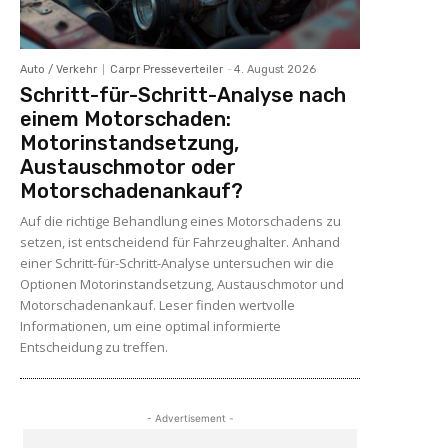
Auto / Verkehr
Carpr Presseverteiler
-
4. August 2026
Schritt-für-Schritt-Analyse nach
einem Motorschaden:
Motorinstandsetzung,
Austauschmotor oder
Motorschadenankauf?
Auf die richtige Behandlung eines Motorschadens zu
setzen, ist entscheidend für Fahrzeughalter. Anhand
einer Schritt-für-Schritt-Analyse untersuchen wir die
Optionen Motorinstandsetzung, Austauschmotor und
Motorschadenankauf. Leser finden wertvolle
Informationen, um eine optimal informierte
Entscheidung zu treffen.
- Advertisement -