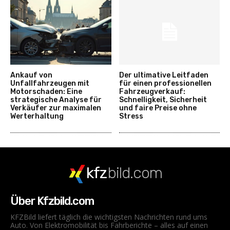
Ankauf von
Der ultimative Leitfaden
Unfallfahrzeugen mit
für einen professionellen
Motorschaden: Eine
Fahrzeugverkauf:
strategische Analyse für
Schnelligkeit, Sicherheit
Verkäufer zur maximalen
und faire Preise ohne
Werterhaltung
Stress
kfz
bild.com
Über Kfzbild.com
KFZBild liefert täglich die wichtigsten Nachrichten rund ums
Auto. Von Elektromobilität bis Fahrberichte – alles auf einen