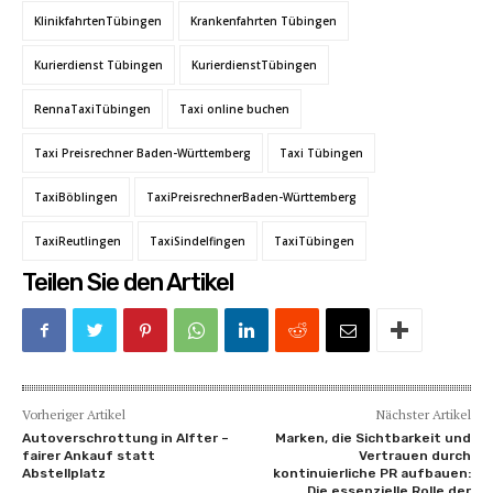
KlinikfahrtenTübingen
Krankenfahrten Tübingen
Kurierdienst Tübingen
KurierdienstTübingen
RennaTaxiTübingen
Taxi online buchen
Taxi Preisrechner Baden-Württemberg
Taxi Tübingen
TaxiBöblingen
TaxiPreisrechnerBaden-Württemberg
TaxiReutlingen
TaxiSindelfingen
TaxiTübingen
Teilen Sie den Artikel
Vorheriger Artikel
Nächster Artikel
Autoverschrottung in Alfter –
Marken, die Sichtbarkeit und
fairer Ankauf statt
Vertrauen durch
Abstellplatz
kontinuierliche PR aufbauen:
Die essenzielle Rolle der