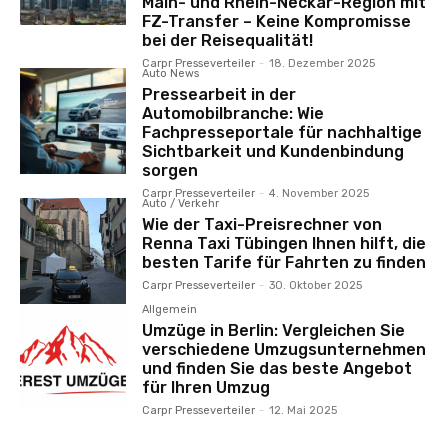
Main- und Rhein-Neckar-Region mit
FZ-Transfer – Keine Kompromisse
bei der Reisequalität!
Carpr Presseverteiler
-
18. Dezember 2025
Auto News
Pressearbeit in der
Automobilbranche: Wie
Fachpresseportale für nachhaltige
Sichtbarkeit und Kundenbindung
sorgen
Carpr Presseverteiler
-
4. November 2025
Auto / Verkehr
Wie der Taxi-Preisrechner von
Renna Taxi Tübingen Ihnen hilft, die
besten Tarife für Fahrten zu finden
Carpr Presseverteiler
-
30. Oktober 2025
Allgemein
Umzüge in Berlin: Vergleichen Sie
verschiedene Umzugsunternehmen
und finden Sie das beste Angebot
für Ihren Umzug
Carpr Presseverteiler
-
12. Mai 2025