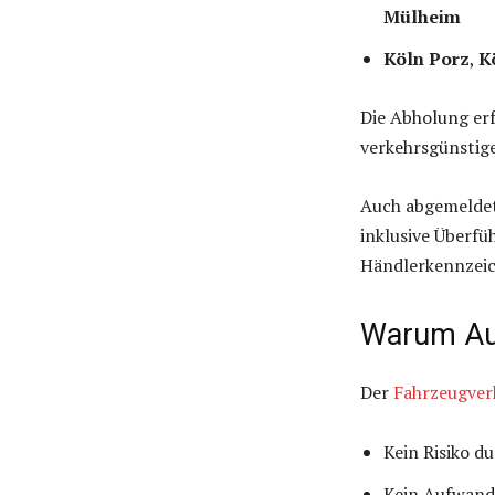
Mülheim
Köln Porz
,
K
Die Abholung er
verkehrsgünstig
Auch abgemelde
inklusive Überf
Händlerkennzeic
Warum Aut
Der
Fahrzeugverk
Kein Risiko d
Kein Aufwand 