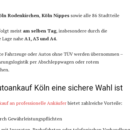
öln Rodenkirchen
,
Köln Nippes
sowie alle 86 Stadtteile
folgt meist
am selben Tag
, insbesondere durch die
e Lage nahe
A1, A3 und A4
.
te Fahrzeuge oder Autos ohne TÜV werden übernommen –
ührungslogistik per Abschleppwagen oder rotem
hen.
oankauf Köln eine sichere Wahl ist
auf an professionelle Ankäufer
bietet zahlreiche Vorteile:
urch Gewährleistungspflichten
mit Inseraten, Probefahrten oder telefonischen Verhandlun