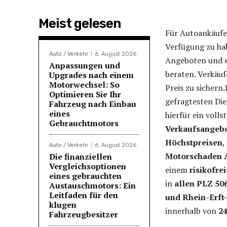
Meist gelesen
Für Autoankäufer
Verfügung zu hab
Auto / Verkehr
6. August 2026
Angeboten und e
Anpassungen und
beraten. Verkäuf
Upgrades nach einem
Motorwechsel: So
Preis zu sichern
Optimieren Sie Ihr
gefragtesten Die
Fahrzeug nach Einbau
eines
hierfür ein volls
Gebrauchtmotors
Verkaufsangeb
Höchstpreisen
,
Auto / Verkehr
6. August 2026
Motorschaden 
Die finanziellen
Vergleichsoptionen
einem
risikofre
eines gebrauchten
in
allen PLZ 50
Austauschmotors: Ein
Leitfaden für den
und Rhein-Erft
klugen
innerhalb von
2
Fahrzeugbesitzer