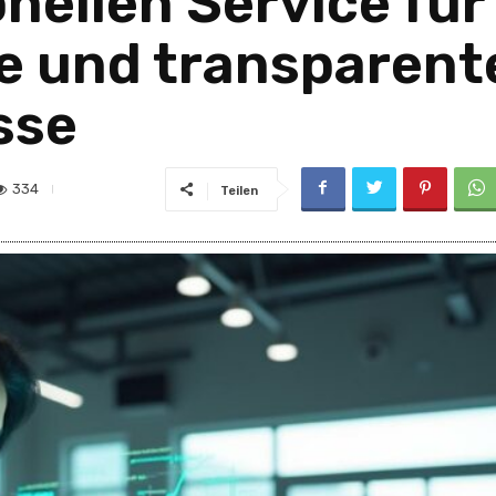
nellen Service für
e und transparent
sse
334
Teilen