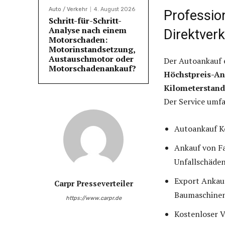
Auto / Verkehr
4. August 2026
Professio
Schritt-für-Schritt-
Analyse nach einem
Direktver
Motorschaden:
Motorinstandsetzung,
Austauschmotor oder
Der Autoankauf e
Motorschadenankauf?
Höchstpreis-An
Kilometerstand
Der Service umfa
Autoankauf Kö
Ankauf von F
Unfallschäde
Export Ankau
Carpr Presseverteiler
Baumaschine
https://www.carpr.de
Kostenloser 