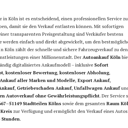
 in Köln ist es entscheidend, einen professionellen Service zu
en, damit sie den Verkauf entlasten können. Mit sofortigen
iner transparenten Preisgestaltung sind Verkäufer bestens
e werden einfach und direkt abgewickelt, um den bestmöglich
.In Köln zählt der schnelle und sichere Fahrzeugverkauf zu den
nstleistungen einer Millionenstadt. Der
Autoankauf Köln
bie
tändig digitalisiertes Ankaufmodell – inklusive
Sofort
ot
,
kostenloser Bewertung
,
kostenloser Abholung
,
Ankauf aller Marken und Modelle
,
Export Ankauf
,
Ankauf
,
Getriebeschaden Ankauf
,
Unfallwagen Ankauf
un
ien Autoverkauf ohne Gewährleistungspflicht
. Der Service 
667–51149 Stadtteilen Kölns
sowie dem gesamten
Raum Kö
-Kreis
zur Verfügung und ermöglicht den Verkauf eines Autos
4 Stunden
.