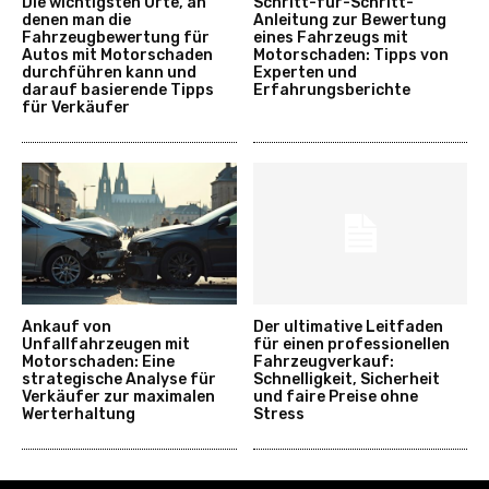
Die wichtigsten Orte, an
Schritt-für-Schritt-
denen man die
Anleitung zur Bewertung
Fahrzeugbewertung für
eines Fahrzeugs mit
Autos mit Motorschaden
Motorschaden: Tipps von
durchführen kann und
Experten und
darauf basierende Tipps
Erfahrungsberichte
für Verkäufer
Ankauf von
Der ultimative Leitfaden
Unfallfahrzeugen mit
für einen professionellen
Motorschaden: Eine
Fahrzeugverkauf:
strategische Analyse für
Schnelligkeit, Sicherheit
Verkäufer zur maximalen
und faire Preise ohne
Werterhaltung
Stress