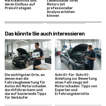
Marktkenntnis und
Lebensdauer Ihres
deren Einfluss auf
Motors mit
Preisstrategien
professioneller
Analyse erhöhen
können
Das könnte Sie auch interessieren
Die wichtigsten Orte, an
Schritt-für-Schritt-
denen man die
Anleitung zur Bewertung
Fahrzeugbewertung für
eines Fahrzeugs mit
Autos mit Motorschaden
Motorschaden: Tipps von
durchführen kann und
Experten und
darauf basierende Tipps
Erfahrungsberichte
für Verkäufer