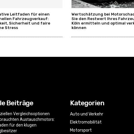
ative Leitfaden für einen
Wertschätzung bei Motorschad
nellen Fahrzeugverkauf:
Sie den Restwert Ihres Fahrze
keit, Sicherheit und faire
Köln ermitteln und optimal ve
ne Stress
können
le Beiträge
Kategorien
nziellen Vergleichsoptionen
Auto und Verkehr
ebrauchten Austauschmotors:
Elektromobilität
faden für den klugen
Motorsport
gbesitzer