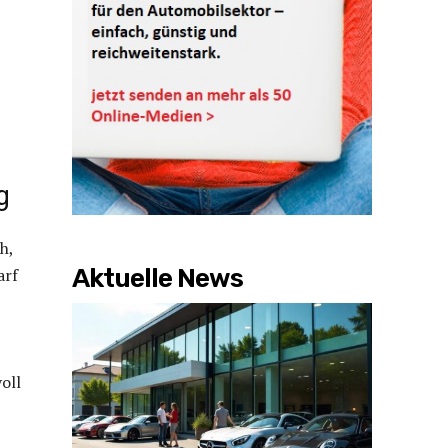
g
h,
Aktuelle News
arf
oll