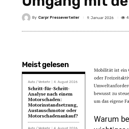
Umgang mit de
By
Carpr Presseverteiler
4
9. Januar 2026
Meist gelesen
Mobilität ist ein
oder Freizeitakt
Auto / Verkehr
4. August 2026
Umweltanforderu
Schritt-für-Schritt-
bewusst zu steue
Analyse nach einem
Motorschaden:
um das eigene Fa
Motorinstandsetzung,
Austauschmotor oder
Motorschadenankauf?
Warum bew
Auto / Verkehr
4. August 2026