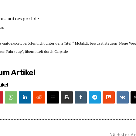
t
nis-autoexport.de
age
is-autoexport, veröffentlicht unter dem Titel “ Mobilität bewusst steuern: Neue We
n Fahrzeug“, übermittelt durch Carpr.de
m Artikel
ikel
Nächster Ar