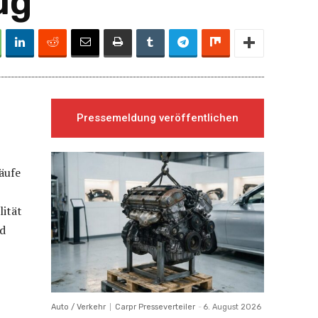
ug
Pressemeldung veröffentlichen
käufe
ität
nd
Auto / Verkehr
Carpr Presseverteiler
-
6. August 2026