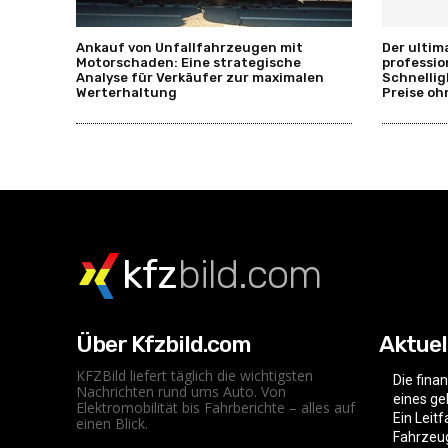
Ankauf von Unfallfahrzeugen mit
Der ultim
Motorschaden: Eine strategische
professio
Analyse für Verkäufer zur maximalen
Schnellig
Werterhaltung
Preise oh
kfz
bild.com
Über Kfzbild.com
Aktuel
KFZBild liefert täglich die wichtigsten
Die fina
Nachrichten rund ums Auto. Von
eines g
Elektromobilität bis Fahrberichte – alles auf
Ein Leit
einen Blick.
Fahrzeu