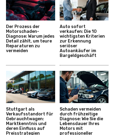
Der Prozess der
Auto sofort
Motorschaden-
verkaufen: Die 10
Diagnose: Warum jedes
wichtigsten Kriterien
Detail zählt, um teure
zur Erkennung
Reparaturen zu
seriöser
vermeiden
Autoankäufer im
Bargeldgeschäft
Stuttgart als
Schaden vermeiden
Verkaufsstandort für
durch frühzeitige
Gebrauchtwagen:
Diagnose: Wie Sie die
Marktkenntnis und
Lebensdauer Ihres
deren Einfluss auf
Motors mit
Preisstrategien
professioneller