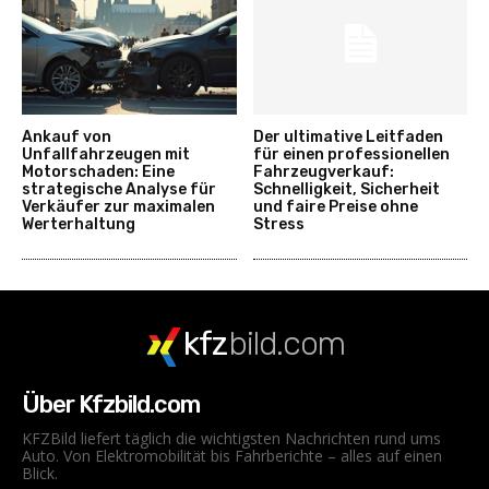
Ankauf von
Der ultimative Leitfaden
Unfallfahrzeugen mit
für einen professionellen
Motorschaden: Eine
Fahrzeugverkauf:
strategische Analyse für
Schnelligkeit, Sicherheit
Verkäufer zur maximalen
und faire Preise ohne
Werterhaltung
Stress
kfz
bild.com
Über Kfzbild.com
KFZBild liefert täglich die wichtigsten Nachrichten rund ums
Auto. Von Elektromobilität bis Fahrberichte – alles auf einen
Blick.