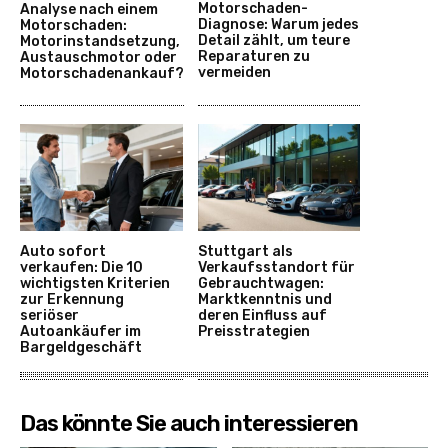
Motorschaden-
Analyse nach einem
Diagnose: Warum jedes
Motorschaden:
Detail zählt, um teure
Motorinstandsetzung,
Reparaturen zu
Austauschmotor oder
vermeiden
Motorschadenankauf?
Auto sofort
Stuttgart als
verkaufen: Die 10
Verkaufsstandort für
wichtigsten Kriterien
Gebrauchtwagen:
zur Erkennung
Marktkenntnis und
seriöser
deren Einfluss auf
Autoankäufer im
Preisstrategien
Bargeldgeschäft
Das könnte Sie auch interessieren