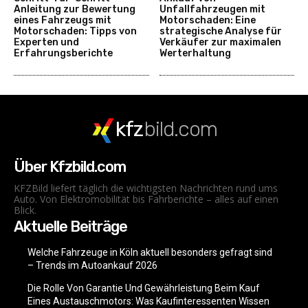
Anleitung zur Bewertung
Unfallfahrzeugen mit
eines Fahrzeugs mit
Motorschaden: Eine
Motorschaden: Tipps von
strategische Analyse für
Experten und
Verkäufer zur maximalen
Erfahrungsberichte
Werterhaltung
kfz
bild.com
Über Kfzbild.com
KFZBild liefert täglich die wichtigsten Nachrichten rund ums
Auto. Von Elektromobilität bis Fahrberichte – alles auf einen
Blick.
Aktuelle Beiträge
Welche Fahrzeuge in Köln aktuell besonders gefragt sind
– Trends im Autoankauf 2026
Die Rolle Von Garantie Und Gewährleistung Beim Kauf
Eines Austauschmotors: Was Kaufinteressenten Wissen