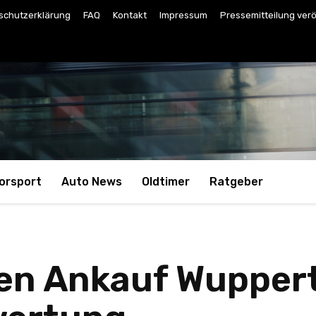
schutzerklärung
FAQ
Kontakt
Impressum
Pressemitteilung verö
orsport
Auto News
Oldtimer
Ratgeber
n Ankauf Wupperta