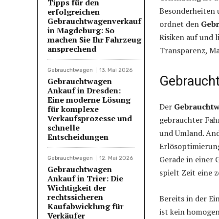
Tipps für den
Besonderheiten u
erfolgreichen
Gebrauchtwagenverkauf
ordnet den
Gebr
in Magdeburg: So
Risiken auf und 
machen Sie Ihr Fahrzeug
ansprechend
Transparenz, Ma
Gebrauchtwagen
13. Mai 2026
Gebrauch
Gebrauchtwagen
Ankauf in Dresden:
Eine moderne Lösung
Der
Gebrauchtw
für komplexe
Verkaufsprozesse und
gebrauchter Fahr
schnelle
und Umland. Ande
Entscheidungen
Erlösoptimierung
Gerade in einer
Gebrauchtwagen
12. Mai 2026
Gebrauchtwagen
spielt Zeit eine 
Ankauf in Trier: Die
Wichtigkeit der
rechtssicheren
Bereits in der Ei
Kaufabwicklung für
ist kein homogen
Verkäufer