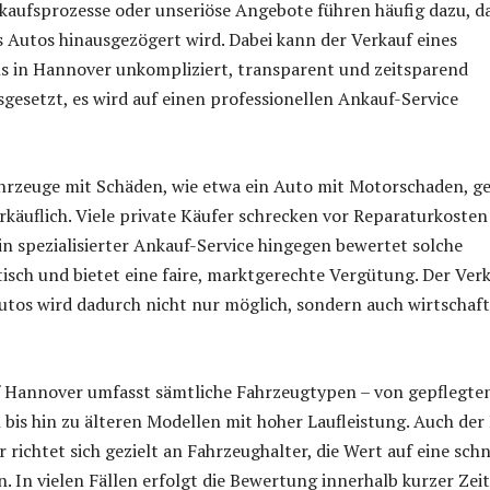
kaufsprozesse oder unseriöse Angebote führen häufig dazu, d
s Autos hinausgezögert wird. Dabei kann der Verkauf eines
 in Hannover unkompliziert, transparent und zeitsparend
sgesetzt, es wird auf einen professionellen Ankauf-Service
hrzeuge mit Schäden, wie etwa ein Auto mit Motorschaden, g
erkäuflich. Viele private Käufer schrecken vor Reparaturkoste
Ein spezialisierter Ankauf-Service hingegen bewertet solche
tisch und bietet eine faire, marktgerechte Vergütung. Der Ver
utos wird dadurch nicht nur möglich, sondern auch wirtschaft
Hannover umfasst sämtliche Fahrzeugtypen – von gepflegte
is hin zu älteren Modellen mit hoher Laufleistung. Auch der
richtet sich gezielt an Fahrzeughalter, die Wert auf eine schn
. In vielen Fällen erfolgt die Bewertung innerhalb kurzer Zeit