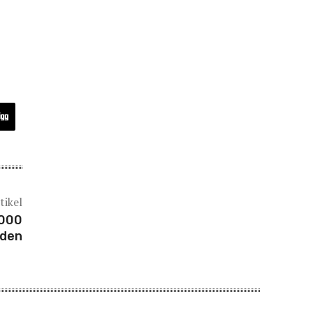
tikel
.000
nden