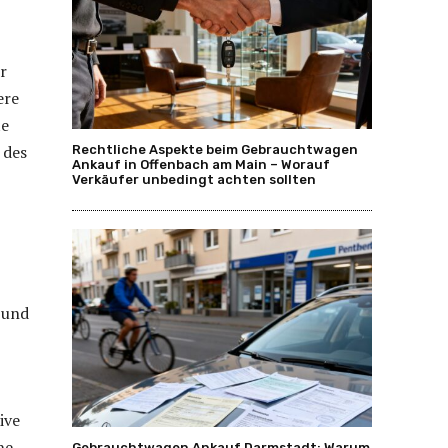
r
ere
te
 des
Rechtliche Aspekte beim Gebrauchtwagen
Ankauf in Offenbach am Main – Worauf
Verkäufer unbedingt achten sollten
 und
ive
ne
Gebrauchtwagen Ankauf Darmstadt: Warum