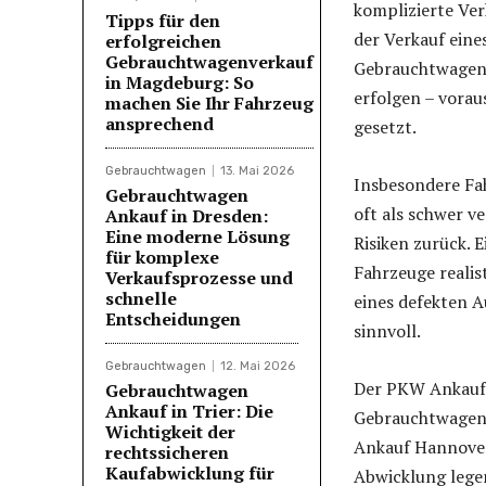
komplizierte Ver
Tipps für den
der Verkauf eine
erfolgreichen
Gebrauchtwagenverkauf
Gebrauchtwagens
in Magdeburg: So
erfolgen – vorau
machen Sie Ihr Fahrzeug
ansprechend
gesetzt.
Gebrauchtwagen
13. Mai 2026
Insbesondere Fa
Gebrauchtwagen
oft als schwer v
Ankauf in Dresden:
Eine moderne Lösung
Risiken zurück. 
für komplexe
Fahrzeuge realis
Verkaufsprozesse und
schnelle
eines defekten A
Entscheidungen
sinnvoll.
Gebrauchtwagen
12. Mai 2026
Der PKW Ankauf 
Gebrauchtwagen
Ankauf in Trier: Die
Gebrauchtwagen b
Wichtigkeit der
Ankauf Hannover 
rechtssicheren
Kaufabwicklung für
Abwicklung legen