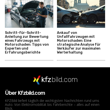
Schritt-für-Schritt-
Ankauf von
Anleitung zur Bewertung
Unfallfahrzeugen mit
eines Fahrzeugs mit
Motorschaden: Eine
Motorschaden: Tipps von
strategische Analyse für
Experten und
Verkäufer zur maximalen
Erfahrungsberichte
Werterhaltung
kfz
bild.com
Über Kfzbild.com
KFZBild liefert täglich die wichtigsten Nachrichten rund ums
Auto. Von Elektromobilität bis Fahrberichte – alles auf einen
Blick.