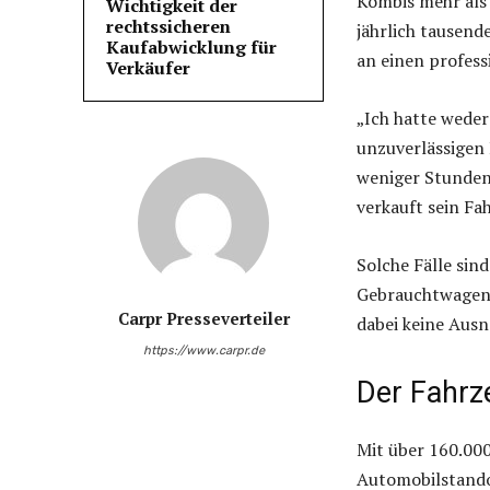
Kombis mehr als 
Wichtigkeit der
rechtssicheren
jährlich tausend
Kaufabwicklung für
an einen profes
Verkäufer
„Ich hatte weder
unzuverlässigen 
weniger Stunden 
verkauft sein Fa
Solche Fälle sin
Gebrauchtwagenh
Carpr Presseverteiler
dabei keine Aus
https://www.carpr.de
Der Fahr
Mit über 160.00
Automobilstando