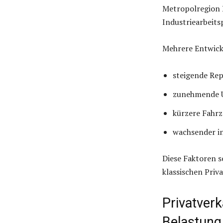
Metropolregion R
Industriearbeits
Mehrere Entwick
steigende Rep
zunehmende U
kürzere Fahr
wachsender i
Diese Faktoren s
klassischen Priv
Privatverk
Belastung