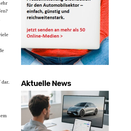
mehr
fen?
n
iele
de
 dar.
Aktuelle News
nem