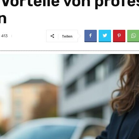
 Vorteile von profe
n
413
Teilen