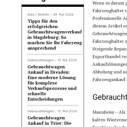
Wenn es darum g
Fahrzeughalter v
Auto / Verkehr
28. Mai 2026
Professionelle A
Tipps für den
diesem Artikel er
erfolgreichen
Gebrauchtwagenverkauf
Gebrauchtwagen 
in Magdeburg: So
Fahrzeughalter s
machen Sie Ihr Fahrzeug
ansprechend
Steigende Repar
Exporthandel ver
Gebrauchtwagen
13. Mai 2026
Ankaufslösungen
Gebrauchtwagen
Abholung und sof
Ankauf in Dresden:
Eine moderne Lösung
Fahrzeugankauf e
für komplexe
Verkaufsprozesse und
schnelle
Gebrauch
Entscheidungen
Mannheim – Als 
Gebrauchtwagen
12. Mai 2026
Gebrauchtwagen
kalten Wintermor
Ankauf in Trier: Die