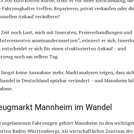
3.500 Euro kosten würde, steht er vor einer Entscheidung, die
e Fahrzeughalter treffen. Reparieren, privat verkaufen oder di
sionellen Ankauf veräußern?
 Zeit noch Lust, mich mit Inseraten, Preisverhandlungen und
Interessenten auseinanderzusetzen“, erinnert er sich. Innerh
entscheidet er sich für einen strukturierten Ankauf – und
hrzeug noch am selben Tag.
d längst keine Ausnahme mehr. Marktanalysen zeigen, dass sich
andel in Deutschland spürbar verändert – und Mannheim bil
nahme.
zeugmarkt Mannheim im Wandel
0 zugelassenen Fahrzeugen gehört Mannheim zu den wichtigs
rten Baden-Württembergs. Als wirtschaftliches Zentrum der