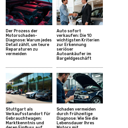
Der Prozess der
Auto sofort
Motorschaden-
verkaufen: Die 10
Diagnose: Warum jedes
wichtigsten Kriterien
Detail zählt, um teure
zur Erkennung
Reparaturen zu
seriöser
vermeiden
Autoankäufer im
Bargeldgeschäft
Stuttgart als
Schaden vermeiden
Verkaufsstandort für
durch frühzeitige
Gebrauchtwagen:
Diagnose: Wie Sie die
Marktkenntnis und
Lebensdauer Ihres
deren Einfluss auf
Motors mit