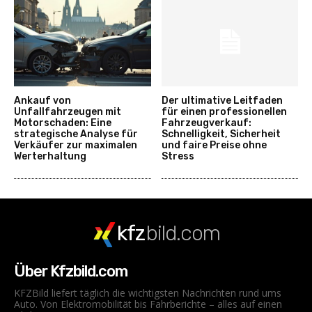
Ankauf von
Der ultimative Leitfaden
Unfallfahrzeugen mit
für einen professionellen
Motorschaden: Eine
Fahrzeugverkauf:
strategische Analyse für
Schnelligkeit, Sicherheit
Verkäufer zur maximalen
und faire Preise ohne
Werterhaltung
Stress
kfz
bild.com
Über Kfzbild.com
KFZBild liefert täglich die wichtigsten Nachrichten rund ums
Auto. Von Elektromobilität bis Fahrberichte – alles auf einen