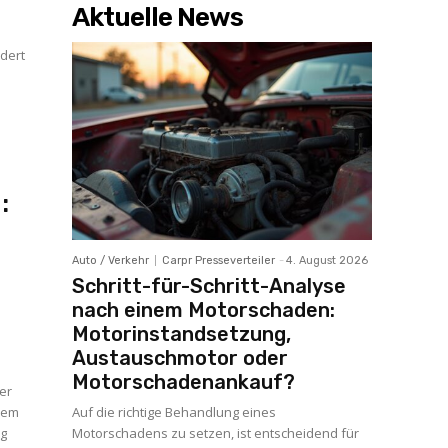
Aktuelle News
dert
:
Auto / Verkehr
Carpr Presseverteiler
-
4. August 2026
Schritt-für-Schritt-Analyse
nach einem Motorschaden:
Motorinstandsetzung,
Austauschmotor oder
Motorschadenankauf?
er
esem
Auf die richtige Behandlung eines
ng
Motorschadens zu setzen, ist entscheidend für