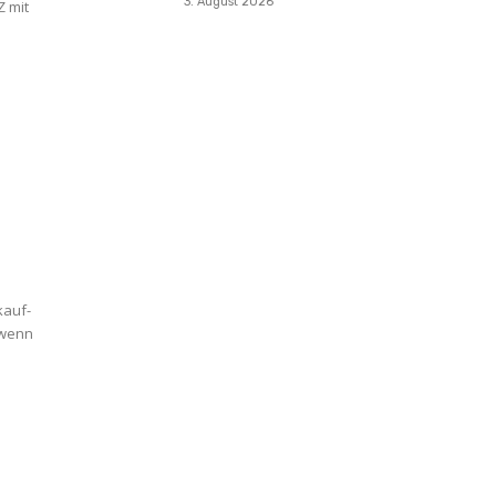
3. August 2026
Z mit
kauf-
 wenn