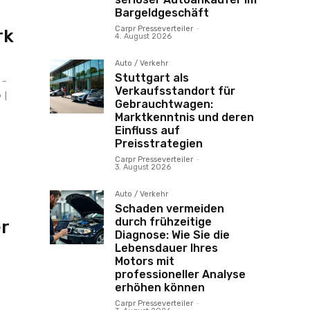
m
Bargeldgeschäft
Carpr Presseverteiler
-
rk
4. August 2026
Auto / Verkehr
Stuttgart als
 –
Verkaufsstandort für
 |
Gebrauchtwagen:
Marktkenntnis und deren
Einfluss auf
Preisstrategien
Carpr Presseverteiler
-
3. August 2026
Auto / Verkehr
Schaden vermeiden
durch frühzeitige
er
Diagnose: Wie Sie die
Lebensdauer Ihres
Motors mit
professioneller Analyse
erhöhen können
Carpr Presseverteiler
-