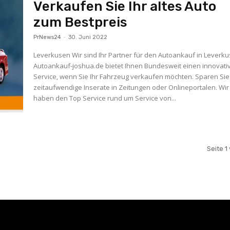
Verkaufen Sie Ihr altes Auto
zum Bestpreis
PrNews24
-
30. Juni 2022
Leverkusen Wir sind Ihr Partner für den Autoankauf in Leverku
Autoankauf-joshua.de bietet Ihnen Bundesweit einen innovati
Service, wenn Sie Ihr Fahrzeug verkaufen möchten. Sparen Sie sich
zeitaufwendige Inserate in Zeitungen oder Onlineportalen. Wir
haben den Top Service rund um Service von...
Seite 1