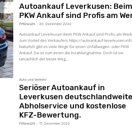
Autoankauf Leverkusen: Bei
PKW Ankauf sind Profis am We
PrNews24
-
20. Dezember 2022
Autoankauf Leverkusen Beim PKW Ankauf sind Profis am Werk
zum Vorteil des Verkäufers https://autoankauf-leverkusen.info
Natürlich gibt es viele Wege für einen Unfallwagen- oder PKW
Ankauf. Da ist zum einen die Inzahlungnahme. Doch ist sie
tatsächlich der beste Weg,...
Auto und Verkehr
Seriöser Autoankauf in
Leverkusen deutschlandweit
Abholservice und kostenlose
KFZ-Bewertung.
PrNews24
-
17. Dezember 2022