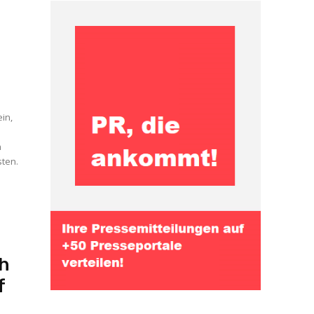
in,
n
sten.
ch
f