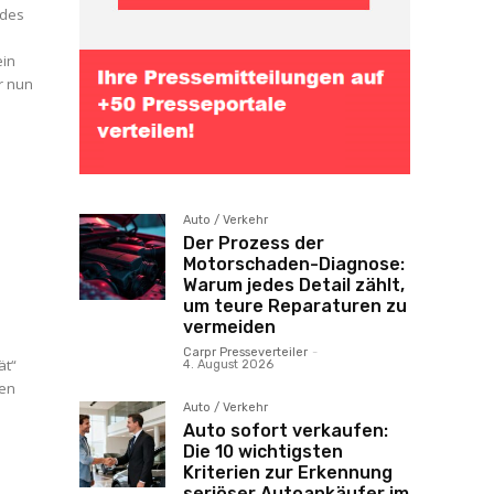
 des
ein
er nun
Auto / Verkehr
Der Prozess der
Motorschaden-Diagnose:
Warum jedes Detail zählt,
um teure Reparaturen zu
vermeiden
Carpr Presseverteiler
-
ät“
4. August 2026
ren
Auto / Verkehr
Auto sofort verkaufen:
Die 10 wichtigsten
Kriterien zur Erkennung
seriöser Autoankäufer im