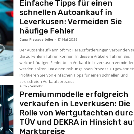
Einfache Tipps für einen
schnellen Autoankauf in
Leverkusen: Vermeiden Sie
häufige Fehler
Carpr Presseverteiler
-
17. Mai 2025
Der Autoankauf kann oft mit Herausforderungen verbunden se
die zu Fehlern führen können. In diesem Artikel erfahren Sie,
welche häufigen Fehler beim Verkauf in Leverkusen vermiede
werden sollten, um einen reibungslosen Prozess zu gewährlei
Profitieren Sie von einfachen Tipps für einen schnellen und
stressfreien Verkaufsprozess.
Auto / Verkehr
Premiummodelle erfolgreich
verkaufen in Leverkusen: Die
Rolle von Wertgutachten dur
TÜV und DEKRA in Hinsicht au
Marktpreise