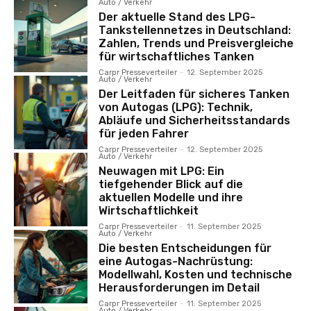
Auto / Verkehr
Der aktuelle Stand des LPG-
Tankstellennetzes in Deutschland:
Zahlen, Trends und Preisvergleiche
für wirtschaftliches Tanken
Carpr Presseverteiler
-
12. September 2025
Auto / Verkehr
Der Leitfaden für sicheres Tanken
von Autogas (LPG): Technik,
Abläufe und Sicherheitsstandards
für jeden Fahrer
Carpr Presseverteiler
-
12. September 2025
Auto / Verkehr
Neuwagen mit LPG: Ein
tiefgehender Blick auf die
aktuellen Modelle und ihre
Wirtschaftlichkeit
Carpr Presseverteiler
-
11. September 2025
Auto / Verkehr
Die besten Entscheidungen für
eine Autogas-Nachrüstung:
Modellwahl, Kosten und technische
Herausforderungen im Detail
Carpr Presseverteiler
-
11. September 2025
Auto / Verkehr