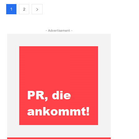
1
2
- Advertisement -