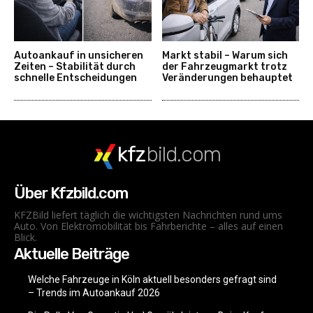
Autoankauf in unsicheren
Markt stabil – Warum sich
Zeiten – Stabilität durch
der Fahrzeugmarkt trotz
schnelle Entscheidungen
Veränderungen behauptet
kfz
bild.com
Über Kfzbild.com
KFZBild liefert täglich die wichtigsten Nachrichten rund ums
Auto. Von Elektromobilität bis Fahrberichte – alles auf einen
Blick.
Aktuelle Beiträge
Welche Fahrzeuge in Köln aktuell besonders gefragt sind
– Trends im Autoankauf 2026