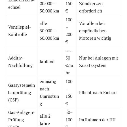
20.000–
150
Zündkerzen
echsel
30.000 km
€
erforderlich
100
alle
Vor allem bei
Ventilspiel-
–
30.000–
empfindlichen
Kontrolle
200
60.000 km
Motoren wichtig
€
ca.
Additiv-
50
Nur bei Anlagen mit
laufend
Nachfüllung
€/Ja
Zusatzsystem
hr
einmalig
100
Gassystemein
nach
–
bauprüfung
Pflicht nach Einbau
Umrüstun
150
(GSP)
g
€
Gas-Anlagen-
50–
alle 2
Prüfung
100
Im Rahmen der HU
Jahre