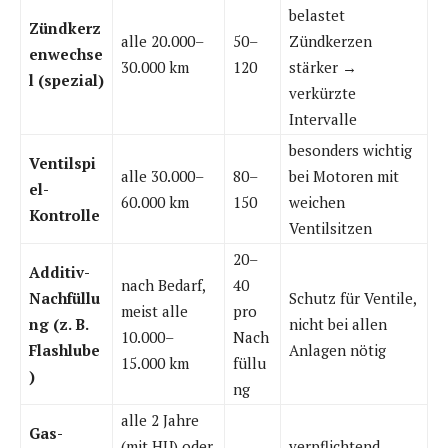
belastet
Zündkerz
alle 20.000–
50–
Zündkerzen
enwechse
30.000 km
120
stärker →
l (spezial)
verkürzte
Intervalle
besonders wichtig
Ventilspi
alle 30.000–
80–
bei Motoren mit
el-
60.000 km
150
weichen
Kontrolle
Ventilsitzen
20–
Additiv-
nach Bedarf,
40
Nachfüllu
Schutz für Ventile,
meist alle
pro
ng (z. B.
nicht bei allen
10.000–
Nach
Flashlube
Anlagen nötig
15.000 km
füllu
)
ng
alle 2 Jahre
Gas-
(mit HU) oder
verpflichtend,