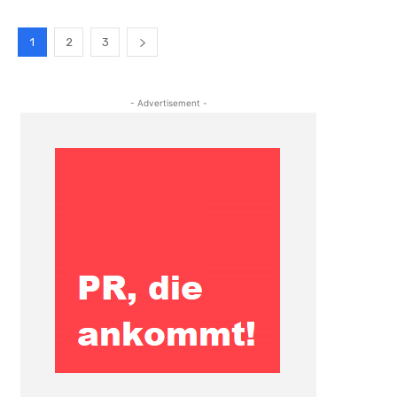
1
2
3
- Advertisement -