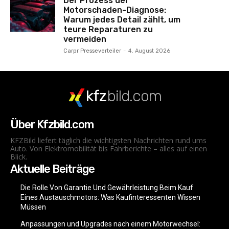
Der Prozess der
Motorschaden-Diagnose:
Warum jedes Detail zählt, um
teure Reparaturen zu
vermeiden
Carpr Presseverteiler
-
4. August 2026
kfz
bild.com
Über Kfzbild.com
KFZBild liefert täglich die wichtigsten Nachrichten rund ums
Auto. Von Elektromobilität bis Fahrberichte – alles auf einen
Blick.
Aktuelle Beiträge
Die Rolle Von Garantie Und Gewährleistung Beim Kauf
Eines Austauschmotors: Was Kaufinteressenten Wissen
Müssen
Anpassungen und Upgrades nach einem Motorwechsel: