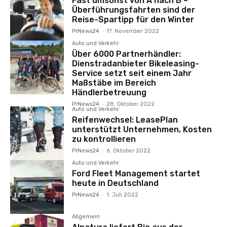
Fast umsonst von A nach B –
Überführungsfahrten sind der
Reise-Spartipp für den Winter
PrNews24
-
17. November 2022
Auto und Verkehr
Über 6000 Partnerhändler:
Dienstradanbieter Bikeleasing-
Service setzt seit einem Jahr
Maßstäbe im Bereich
Händlerbetreuung
PrNews24
-
28. Oktober 2022
Auto und Verkehr
Reifenwechsel: LeasePlan
unterstützt Unternehmen, Kosten
zu kontrollieren
PrNews24
-
6. Oktober 2022
Auto und Verkehr
Ford Fleet Management startet
heute in Deutschland
PrNews24
-
1. Juli 2022
Allgemein