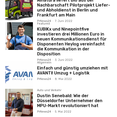
Alnatura liefert Bio aus der
Nachbarschaft Pilotprojekt Liefer-
und Abholdienst in Berlin und
Frankfurt am Main
PrNews24
-
7. Juni 2022
Featured
KUBIKx und Ninepointfive
investieren drei Millionen Euro in
neuen Kommunikationsdienst für
Disponenten Heylog vereinfacht
die Kommunikation in der
Disposition
PrNews24
-
3. Juni 2022
Allgemein
Einfach und günstig umziehen mit
AVANTI! Umzug + Logistik
PrNews24
-
8. Mai 2022
Auto und Verkehr
Dustin Senebald: Wie der
Düsseldorfer Unternehmer den
MPU-Markt revolutioniert hat
PrNews24
-
5. Mai 2022