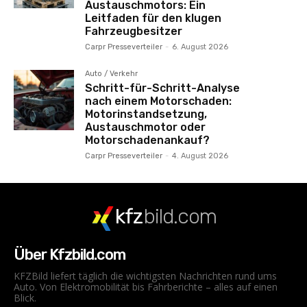
Austauschmotors: Ein
Leitfaden für den klugen
Fahrzeugbesitzer
Carpr Presseverteiler
-
6. August 2026
Auto / Verkehr
Schritt-für-Schritt-Analyse
nach einem Motorschaden:
Motorinstandsetzung,
Austauschmotor oder
Motorschadenankauf?
Carpr Presseverteiler
-
4. August 2026
kfz
bild.com
Über Kfzbild.com
KFZBild liefert täglich die wichtigsten Nachrichten rund ums
Auto. Von Elektromobilität bis Fahrberichte – alles auf einen
Blick.