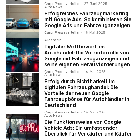
Carpr Presseverteiler
-
27. Juni 2025
Auto News
Erfolgreiches Fahrzeugmarketing
mit Google Ads: So kombinieren Sie
Google Ads und Fahrzeuganzeigen
Carpr Presseverteiler
-
19. Mai 2025
Allgemein
Digitaler Wettbewerb im
Autohandel: Die Vorreiterrolle von
Google mit Fahrzeuganzeigen und
seine eigenen Herausforderungen
Carpr Presseverteiler
-
16. Mai 2025
Auto News
Erfolg durch Sichtbarkeit im
digitalen Fahrzeughandel: Die
Vorteile der neuen Google
Fahrzeugbörse für Autohändler in
Deutschland
Carpr Presseverteiler
-
16. Mai 2025
Auto News
Die Funktionsweise von Google
Vehicle Ads: Ein umfassender
Überblick für Verkäufer und Käufer