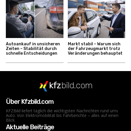
Autoankauf in unsicheren
Markt stabil – Warum sich
Zeiten – Stabilität durch
der Fahrzeugmarkt trotz
schnelle Entscheidungen
Veränderungen behauptet
kfz
bild.com
Über Kfzbild.com
KFZBild liefert täglich die wichtigsten Nachrichten rund ums
Auto. Von Elektromobilität bis Fahrberichte – alles auf einen
Blick.
Aktuelle Beiträge