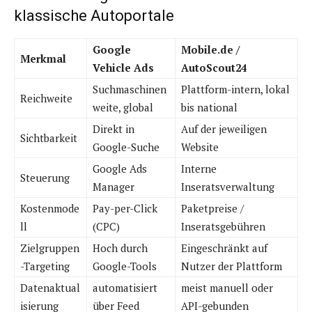
klassische Autoportale
Google
Mobile.de /
Merkmal
Vehicle Ads
AutoScout24
Suchmaschinen
Plattform-intern, lokal
Reichweite
weite, global
bis national
Direkt in
Auf der jeweiligen
Sichtbarkeit
Google-Suche
Website
Google Ads
Interne
Steuerung
Manager
Inseratsverwaltung
Kostenmode
Pay-per-Click
Paketpreise /
ll
(CPC)
Inseratsgebühren
Zielgruppen
Hoch durch
Eingeschränkt auf
-Targeting
Google-Tools
Nutzer der Plattform
Datenaktual
automatisiert
meist manuell oder
isierung
über Feed
API-gebunden