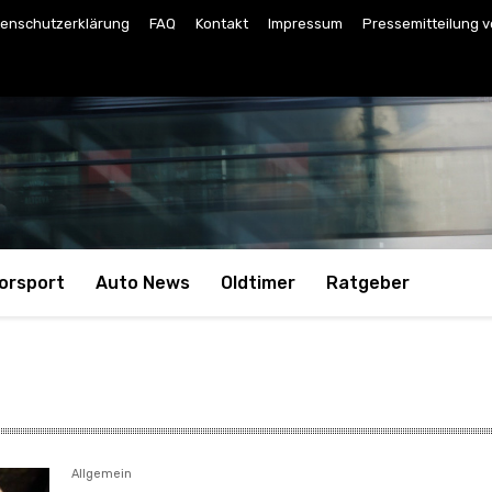
enschutzerklärung
FAQ
Kontakt
Impressum
Pressemitteilung v
orsport
Auto News
Oldtimer
Ratgeber
Allgemein