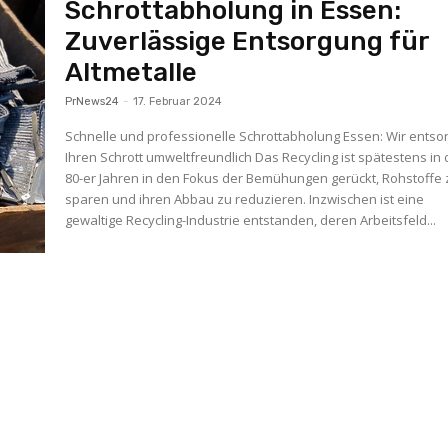
Schrottabholung in Essen:
Zuverlässige Entsorgung für
Altmetalle
PrNews24
-
17. Februar 2024
Schnelle und professionelle Schrottabholung Essen: Wir entso
Ihren Schrott umweltfreundlich Das Recycling ist spätestens in
80-er Jahren in den Fokus der Bemühungen gerückt, Rohstoffe 
sparen und ihren Abbau zu reduzieren. Inzwischen ist eine
gewaltige Recycling-Industrie entstanden, deren Arbeitsfeld...