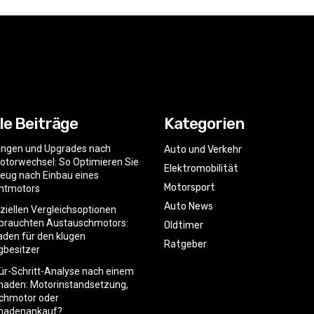
le Beiträge
Kategorien
ngen und Upgrades nach
Auto und Verkehr
torwechsel: So Optimieren Sie
Elektromobilität
zeug nach Einbau eines
Motorsport
htmotors
Auto News
nziellen Vergleichsoptionen
ebrauchten Austauschmotors:
Oldtimer
faden für den klugen
Ratgeber
gbesitzer
für-Schritt-Analyse nach einem
haden: Motorinstandsetzung,
chmotor oder
hadenankauf?