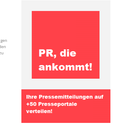
rgen
 den
zu