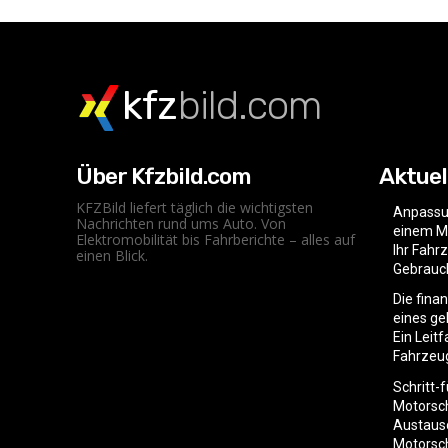
kfz
bild.com
Über Kfzbild.com
Aktuel
KFZBild liefert täglich die wichtigsten
Anpassu
Nachrichten rund ums Auto. Von
einem Mo
Elektromobilität bis Fahrberichte – alles auf
Ihr Fahr
einen Blick.
Gebrauc
Die fina
eines g
Ein Leit
Fahrzeu
Schritt-
Motorsc
Austaus
Motorsc