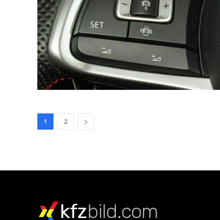
1
2
kfz
bild.com