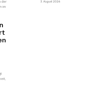
n der
3. August 2026
n im
en
rt
en
gt
eit,