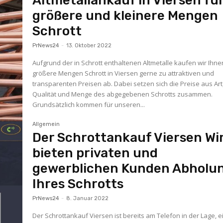
Altmetallankauf in Viersen fü
größere und kleinere Mengen
Schrott
PrNews24
-
13. Oktober 2022
Aufgrund der in Schrott enthaltenen Altmetalle kaufen wir Ihne
größere Mengen Schrott in Viersen gerne zu attraktiven und
transparenten Preisen ab. Dabei setzen sich die Preise aus Art
Qualität und Menge des abgegebenen Schrotts zusammen.
Grundsätzlich kommen für unseren...
Allgemein
Der Schrottankauf Viersen Wi
bieten privaten und
gewerblichen Kunden Abholu
Ihres Schrotts
PrNews24
-
8. Januar 2022
Der Schrottankauf Viersen ist bereits am Telefon in der Lage, 