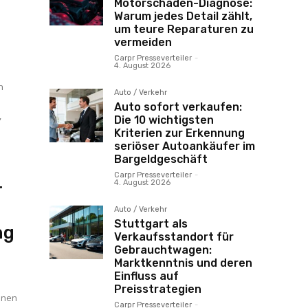
r
Motorschaden-Diagnose:
Warum jedes Detail zählt,
um teure Reparaturen zu
vermeiden
Carpr Presseverteiler
-
4. August 2026
n
Auto / Verkehr
Auto sofort verkaufen:
,
Die 10 wichtigsten
Kriterien zur Erkennung
seriöser Autoankäufer im
Bargeldgeschäft
Carpr Presseverteiler
-
4. August 2026
r
Auto / Verkehr
Stuttgart als
ng
Verkaufsstandort für
Gebrauchtwagen:
Marktkenntnis und deren
Einfluss auf
Preisstrategien
einen
Carpr Presseverteiler
-