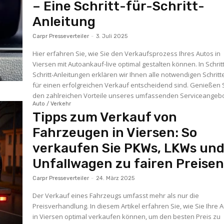
– Eine Schritt-für-Schritt-
Anleitung
Carpr Presseverteiler
-
3. Juli 2025
Hier erfahren Sie, wie Sie den Verkaufsprozess Ihres Autos in
Viersen mit Autoankauf-live optimal gestalten können. In Schritt
Schritt-Anleitungen erklären wir Ihnen alle notwendigen Schritte
für einen erfolgreichen Verkauf entscheidend sind. Genießen 
den zahlreichen Vorteile unseres umfassenden Serviceangebo
Auto / Verkehr
Tipps zum Verkauf von
Fahrzeugen in Viersen: So
verkaufen Sie PKWs, LKWs un
Unfallwagen zu fairen Preisen
Carpr Presseverteiler
-
24. März 2025
Der Verkauf eines Fahrzeugs umfasst mehr als nur die
Preisverhandlung. In diesem Artikel erfahren Sie, wie Sie Ihre 
in Viersen optimal verkaufen können, um den besten Preis zu