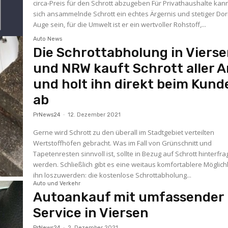
circa-Preis für den Schrott abzugeben Für Privathaushalte kan
sich ansammelnde Schrott ein echtes Ärgernis und stetiger Dor
Auge sein, für die Umwelt ist er ein wertvoller Rohstoff,...
Auto News
Die Schrottabholung in Viers
und NRW kauft Schrott aller A
und holt ihn direkt beim Kund
ab
PrNews24
-
12. Dezember 2021
Gerne wird Schrott zu den überall im Stadtgebiet verteilten
Wertstoffhöfen gebracht. Was im Fall von Grünschnitt und
Tapetenresten sinnvoll ist, sollte in Bezug auf Schrott hinterfra
werden. Schließlich gibt es eine weitaus komfortablere Möglichk
ihn loszuwerden: die kostenlose Schrottabholung...
Auto und Verkehr
Autoankauf mit umfassender
Service in Viersen
PrNews24
-
2. Dezember 2021