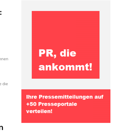
:
Ihnen
e die
n