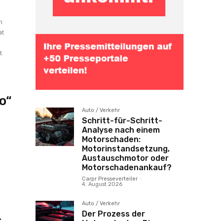
n
m
t
o“
Auto / Verkehr
Schritt-für-Schritt-
Analyse nach einem
Motorschaden:
Motorinstandsetzung,
Austauschmotor oder
n
Motorschadenankauf?
Carpr Presseverteiler
-
4. August 2026
Auto / Verkehr
Der Prozess der