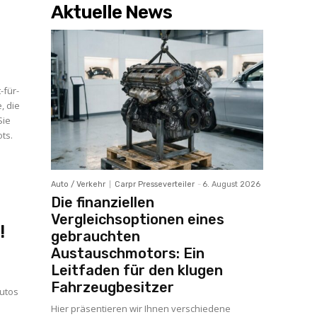
Aktuelle News
-für-
, die
Sie
ts.
Auto / Verkehr
Carpr Presseverteiler
-
6. August 2026
Die finanziellen
d
Vergleichsoptionen eines
!
gebrauchten
Austauschmotors: Ein
Leitfaden für den klugen
Fahrzeugbesitzer
Autos
Hier präsentieren wir Ihnen verschiedene