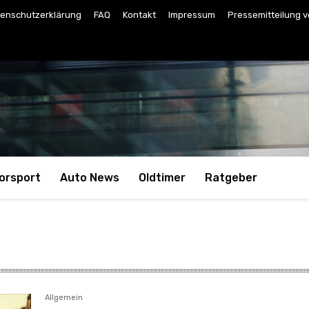
enschutzerklärung
FAQ
Kontakt
Impressum
Pressemitteilung v
orsport
Auto News
Oldtimer
Ratgeber
Allgemein