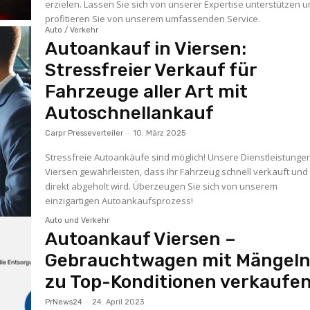
erzielen. Lassen Sie sich von unserer Expertise unterstützen 
profitieren Sie von unserem umfassenden Service.
Auto / Verkehr
Autoankauf in Viersen:
Stressfreier Verkauf für
Fahrzeuge aller Art mit
Autoschnellankauf
Carpr Presseverteiler
-
10. März 2025
Stressfreie Autoankäufe sind möglich! Unsere Dienstleistungen
Viersen gewährleisten, dass Ihr Fahrzeug schnell verkauft und
direkt abgeholt wird. Überzeugen Sie sich von unserem
einzigartigen Autoankaufsprozess!
Auto und Verkehr
Autoankauf Viersen –
Gebrauchtwagen mit Mängel
zu Top-Konditionen verkaufe
PrNews24
-
24. April 2023