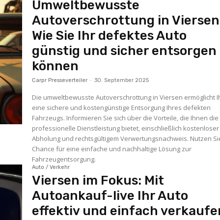
Umweltbewusste
Autoverschrottung in Viersen
Wie Sie Ihr defektes Auto
günstig und sicher entsorgen
können
Carpr Presseverteiler
-
30. September 2025
Die umweltbewusste Autoverschrottung in Viersen ermöglicht 
eine sichere und kostengünstige Entsorgung Ihres defekten
Fahrzeugs. Informieren Sie sich über die Vorteile, die Ihnen die
professionelle Dienstleistung bietet, einschließlich kostenloser
Abholung und rechtsgültigem Verwertungsnachweis. Nutzen Si
Chance für eine einfache und nachhaltige Lösung zur
Fahrzeugentsorgung.
Auto / Verkehr
Viersen im Fokus: Mit
Autoankauf-live Ihr Auto
effektiv und einfach verkaufe