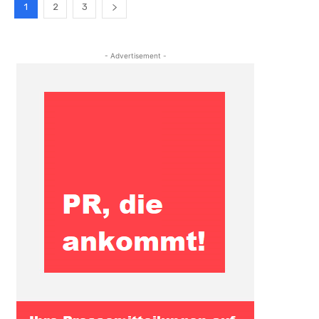
1
2
3
- Advertisement -