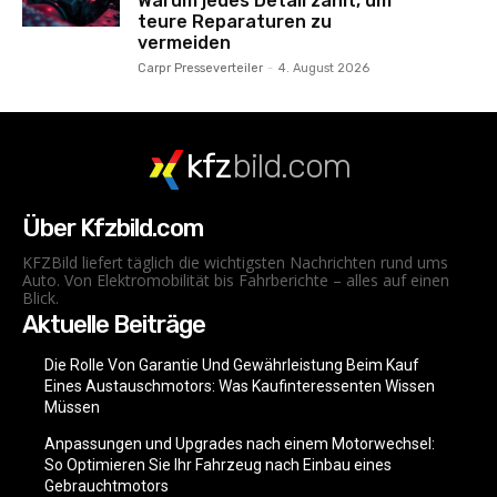
Warum jedes Detail zählt, um
teure Reparaturen zu
vermeiden
Carpr Presseverteiler
-
4. August 2026
kfz
bild.com
Über Kfzbild.com
KFZBild liefert täglich die wichtigsten Nachrichten rund ums
Auto. Von Elektromobilität bis Fahrberichte – alles auf einen
Blick.
Aktuelle Beiträge
Die Rolle Von Garantie Und Gewährleistung Beim Kauf
Eines Austauschmotors: Was Kaufinteressenten Wissen
Müssen
Anpassungen und Upgrades nach einem Motorwechsel:
So Optimieren Sie Ihr Fahrzeug nach Einbau eines
Gebrauchtmotors