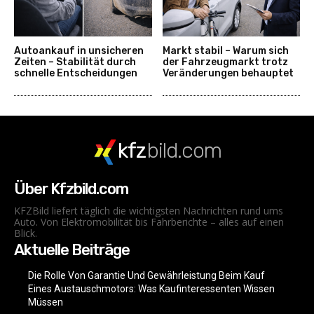
Autoankauf in unsicheren
Markt stabil – Warum sich
Zeiten – Stabilität durch
der Fahrzeugmarkt trotz
schnelle Entscheidungen
Veränderungen behauptet
kfz
bild.com
Über Kfzbild.com
KFZBild liefert täglich die wichtigsten Nachrichten rund ums
Auto. Von Elektromobilität bis Fahrberichte – alles auf einen
Blick.
Aktuelle Beiträge
Die Rolle Von Garantie Und Gewährleistung Beim Kauf
Eines Austauschmotors: Was Kaufinteressenten Wissen
Müssen