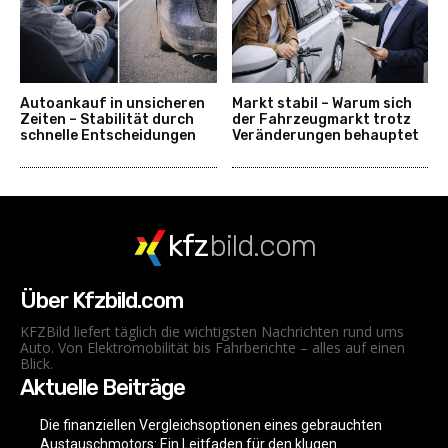
Autoankauf in unsicheren
Markt stabil – Warum sich
Zeiten – Stabilität durch
der Fahrzeugmarkt trotz
schnelle Entscheidungen
Veränderungen behauptet
kfz
bild.com
Über Kfzbild.com
KFZBild liefert täglich die wichtigsten Nachrichten rund ums
Auto. Von Elektromobilität bis Fahrberichte – alles auf einen
Blick.
Aktuelle Beiträge
Die finanziellen Vergleichsoptionen eines gebrauchten
Austauschmotors: Ein Leitfaden für den klugen