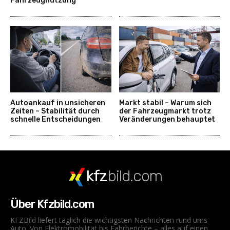
Fahrzeugnutzung
Autoankauf in unsicheren
Markt stabil – Warum sich
Zeiten – Stabilität durch
der Fahrzeugmarkt trotz
schnelle Entscheidungen
Veränderungen behauptet
kfz
bild.com
Über Kfzbild.com
KFZBild liefert täglich die wichtigsten Nachrichten rund ums
Auto. Von Elektromobilität bis Fahrberichte – alles auf einen